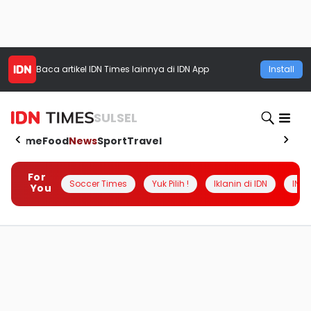
Baca artikel
IDN Times
lainnya di IDN App
Install
SULSEL
Home
Food
News
Sport
Travel
For
Soccer Times
Yuk Pilih !
Iklanin di IDN
INSI
You