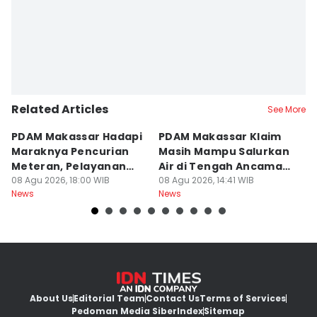
Related Articles
See More
PDAM Makassar Hadapi
PDAM Makassar Klaim
K
Maraknya Pencurian
Masih Mampu Salurkan
B
Meteran, Pelayanan
Air di Tengah Ancaman
K
Ikut Terdampak
08 Agu 2026, 18:00 WIB
Kekeringan
08 Agu 2026, 14:41 WIB
D
08
News
News
Ne
About Us
Editorial Team
Contact Us
Terms of Services
Pedoman Media Siber
Index
Sitemap