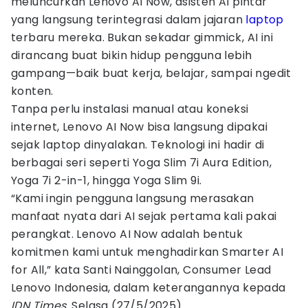
meluncurkan Lenovo AI Now, asisten AI pintar
yang langsung terintegrasi dalam jajaran
laptop
terbaru mereka. Bukan sekadar gimmick, AI ini
dirancang buat bikin hidup pengguna lebih
gampang—baik buat kerja, belajar, sampai ngedit
konten.
Tanpa perlu instalasi manual atau koneksi
internet, Lenovo AI Now bisa langsung dipakai
sejak laptop dinyalakan. Teknologi ini hadir di
berbagai seri seperti Yoga Slim 7i Aura Edition,
Yoga 7i 2-in-1, hingga Yoga Slim 9i.
“Kami ingin pengguna langsung merasakan
manfaat nyata dari AI sejak pertama kali pakai
perangkat. Lenovo AI Now adalah bentuk
komitmen kami untuk menghadirkan Smarter AI
for All,” kata Santi Nainggolan, Consumer Lead
Lenovo Indonesia, dalam keterangannya kepada
IDN Times,
Selasa (27/5/2025).