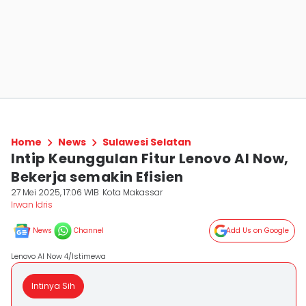
Home
News
Sulawesi Selatan
Intip Keunggulan Fitur Lenovo AI Now,
Bekerja semakin Efisien
27 Mei 2025, 17:06 WIB
Kota Makassar
Irwan Idris
News
Channel
Add Us on Google
Lenovo AI Now 4/Istimewa
Intinya Sih