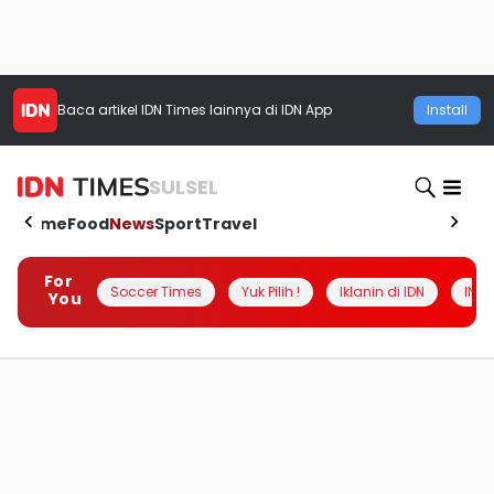
Baca artikel
IDN Times
lainnya di IDN App
Install
SULSEL
Home
Food
News
Sport
Travel
For
Soccer Times
Yuk Pilih !
Iklanin di IDN
INSI
You