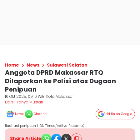
Home
News
Sulawesi Selatan
Anggota DPRD Makassar RTQ
Dilaporkan ke Polisi atas Dugaan
Penipuan
16 Okt 2025, 09:16 WIB
Kota Makassar
Darsil Yahya Mustari
News
Channel
Add Us on Google
Ilustrasi penipuan (IDN Times/Aditya Pratama)
Share Article