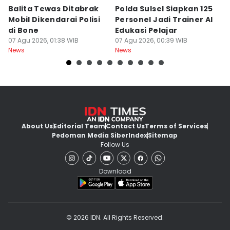
Balita Tewas Ditabrak
Polda Sulsel Siapkan 125
G
Mobil Dikendarai Polisi
Personel Jadi Trainer AI
M
di Bone
Edukasi Pelajar
H
07 Agu 2026, 01:38 WIB
07 Agu 2026, 00:39 WIB
T
06
News
News
Ne
About Us
Editorial Team
Contact Us
Terms of Services
Pedoman Media Siber
Index
Sitemap
Follow Us
Download
© 2026 IDN. All Rights Reserved.