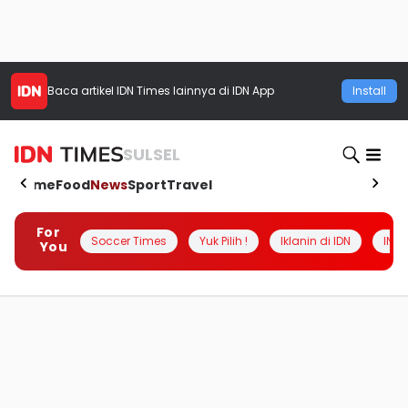
Baca artikel
IDN Times
lainnya di IDN App
Install
SULSEL
Home
Food
News
Sport
Travel
For
Soccer Times
Yuk Pilih !
Iklanin di IDN
INSI
You