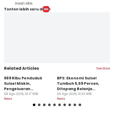
Irwan Idris
Tonton lebih seru di
Related Articles
See More
669 Ribu Penduduk
BPS: Ekonomi Sulsel
B
Sulsel Miskin,
Tumbuh 5,59 Persen,
P
Pengeluaran
Ditopang Belanja
M
Terbesarnya Rokok
06 Agu 2026, 14:17 WIB
Pemerintah
06 Agu 2026, 13:33 WIB
B
06
News
News
Ne