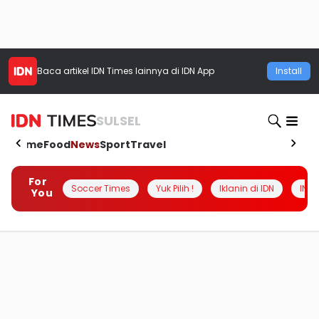
Baca artikel
IDN Times
lainnya di IDN App
Install
SULSEL
Home
Food
News
Sport
Travel
For
Soccer Times
Yuk Pilih !
Iklanin di IDN
INSI
You