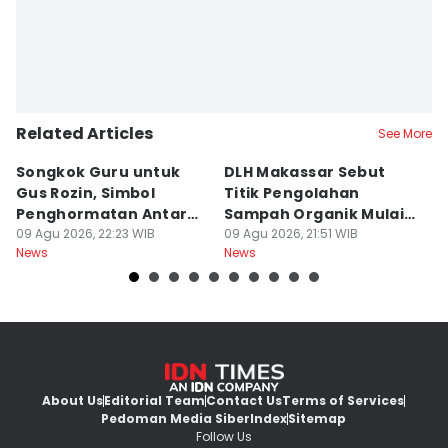
Related Articles
See More
Songkok Guru untuk
DLH Makassar Sebut
[
Gus Rozin, Simbol
Titik Pengolahan
M
Penghormatan Antar
Sampah Organik Mulai
P
Ulama
09 Agu 2026, 22:23 WIB
Bermunculan
09 Agu 2026, 21:51 WIB
P
09
News
News
Ne
About Us
Editorial Team
Contact Us
Terms of Services
Pedoman Media Siber
Index
Sitemap
Follow Us