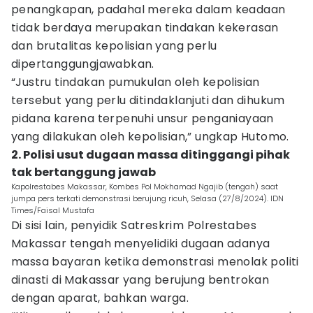
penangkapan, padahal mereka dalam keadaan
tidak berdaya merupakan tindakan kekerasan
dan brutalitas kepolisian yang perlu
dipertanggungjawabkan.
“Justru tindakan pumukulan oleh kepolisian
tersebut yang perlu ditindaklanjuti dan dihukum
pidana karena terpenuhi unsur penganiayaan
yang dilakukan oleh kepolisian,” ungkap Hutomo.
2. Polisi usut dugaan massa ditinggangi pihak
tak bertanggung jawab
Kapolrestabes Makassar, Kombes Pol Mokhamad Ngajib (tengah) saat
jumpa pers terkati demonstrasi berujung ricuh, Selasa (27/8/2024). IDN
Times/Faisal Mustafa
Di sisi lain, penyidik Satreskrim Polrestabes
Makassar tengah menyelidiki dugaan adanya
massa bayaran ketika demonstrasi menolak politi
dinasti di Makassar yang berujung bentrokan
dengan aparat, bahkan warga.