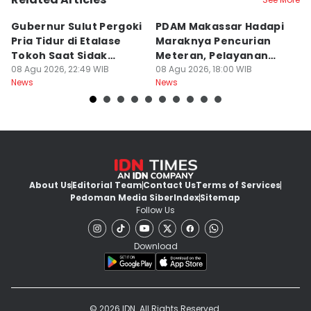
Gubernur Sulut Pergoki
PDAM Makassar Hadapi
P
Pria Tidur di Etalase
Maraknya Pencurian
M
Tokoh Saat Sidak
Meteran, Pelayanan
A
Gedung
08 Agu 2026, 22:49 WIB
Ikut Terdampak
08 Agu 2026, 18:00 WIB
K
08
News
News
Ne
About Us
Editorial Team
Contact Us
Terms of Services
Pedoman Media Siber
Index
Sitemap
Follow Us
Download
© 2026 IDN. All Rights Reserved.