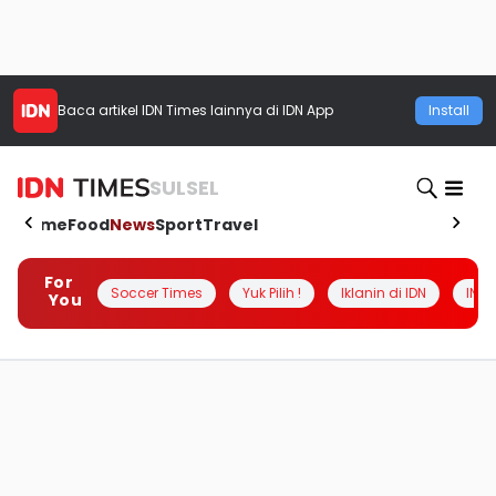
Baca artikel
IDN Times
lainnya di IDN App
Install
SULSEL
Home
Food
News
Sport
Travel
For
Soccer Times
Yuk Pilih !
Iklanin di IDN
INSI
You