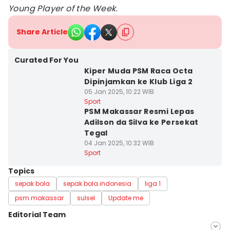
Young Player of the Week
.
Share Article
Curated For You
Kiper Muda PSM Raca Octa
Dipinjamkan ke Klub Liga 2
05 Jan 2025, 10:22 WIB
Sport
PSM Makassar Resmi Lepas
Adilson da Silva ke Persekat
Tegal
04 Jan 2025, 10:32 WIB
Sport
Topics
sepak bola
sepak bola indonesia
liga 1
psm makassar
sulsel
Update me
Editorial Team