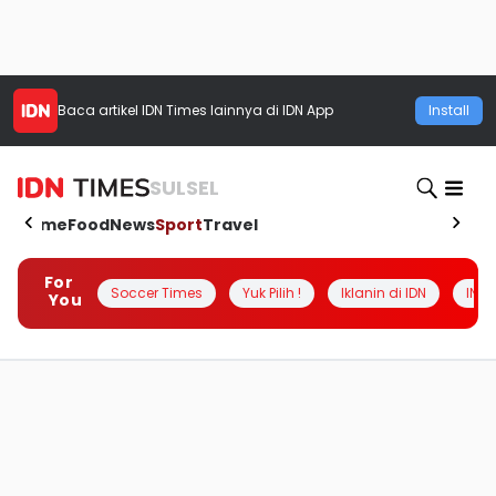
Baca artikel
IDN Times
lainnya di IDN App
Install
SULSEL
Home
Food
News
Sport
Travel
For
Soccer Times
Yuk Pilih !
Iklanin di IDN
INSI
You