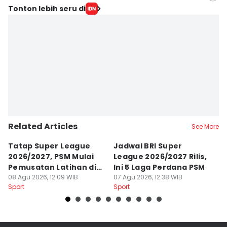
Editor
Tonton lebih seru di
Ach. Hidayat Alsair
Editor
Aan Pranata
Related Articles
See More
Tatap Super League
Jadwal BRI Super
Pr
2026/2027, PSM Mulai
League 2026/2027 Rilis,
J
Pemusatan Latihan di
Ini 5 Laga Perdana PSM
M
Jogja
08 Agu 2026, 12:09 WIB
07 Agu 2026, 12:38 WIB
04
Sport
Sport
Sp