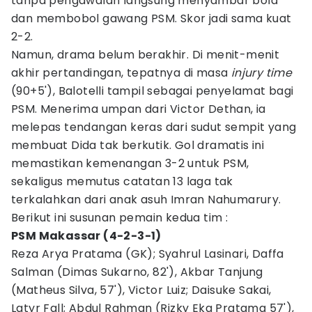
tanpa pengawalan langsung menyambar bola
dan membobol gawang PSM. Skor jadi sama kuat
2-2.
Namun, drama belum berakhir. Di menit-menit
akhir pertandingan, tepatnya di masa
injury time
(90+5'), Balotelli tampil sebagai penyelamat bagi
PSM. Menerima umpan dari Victor Dethan, ia
melepas tendangan keras dari sudut sempit yang
membuat Dida tak berkutik. Gol dramatis ini
memastikan kemenangan 3-2 untuk PSM,
sekaligus memutus catatan 13 laga tak
terkalahkan dari anak asuh Imran Nahumarury.
Berikut ini susunan pemain kedua tim :
PSM Makassar (4-2-3-1)
Reza Arya Pratama (GK); Syahrul Lasinari, Daffa
Salman (Dimas Sukarno, 82'), Akbar Tanjung
(Matheus Silva, 57'), Victor Luiz; Daisuke Sakai,
Latyr Fall; Abdul Rahman (Rizky Eka Pratama 57'),