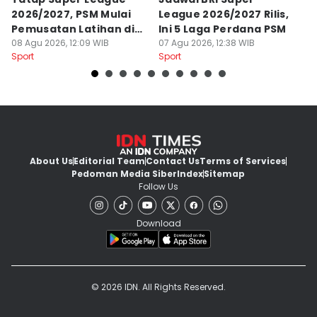
2026/2027, PSM Mulai
League 2026/2027 Rilis,
J
Pemusatan Latihan di
Ini 5 Laga Perdana PSM
M
Jogja
08 Agu 2026, 12:09 WIB
07 Agu 2026, 12:38 WIB
04
Sport
Sport
Sp
About Us
Editorial Team
Contact Us
Terms of Services
Pedoman Media Siber
Index
Sitemap
Follow Us
Download
© 2026 IDN. All Rights Reserved.