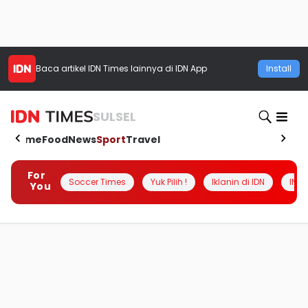
Baca artikel
IDN Times
lainnya di IDN App
Install
SULSEL
Home
Food
News
Sport
Travel
For
Soccer Times
Yuk Pilih !
Iklanin di IDN
INSI
You