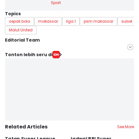
Sport
Topics
sepak bola
makassar
liga 1
psm makassar
sulsel
Malut United
Editorial Team
Editor
Tonton lebih seru di
Ach. Hidayat Alsair
Editor
Aan Pranata
Related Articles
See More
Tatap Super League
Jadwal BRI Super
Pr