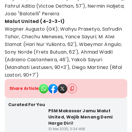
Fahrul Aditia (Victoe Dethan, 57'), Nermin Haljeta;
Joao "Balotelli" Pereira
Malut United (4-2-3-1)
Wagner Augusto (GK); Wahyu Prasetyo, Safrudin
Tahar, Chechu Meneses, Yance Sayuri; M. Alwi
Slamat (Hari Nur Yulianto, 62'), Wbeymar Angulo;
Sony Norde (Frets Butuan, 62'), Ahmad Wadil
(Adriano Castanheira, 46'), Yakob Sayuri
(Manahati Lestusen, 90+3'), Diego Martinez (Rifal
Lastori, 90+7')
Share Article
Curated For You
PSM Makassar Jamu Malut
United, Wajib Menang Demi
Harga Diri!
10 Mei 2025, 11:34 WIB