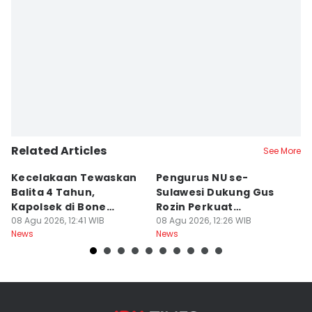
Ach. Hidayat Alsair
Editor
Aan Pranata
Related Articles
See More
Kecelakaan Tewaskan
Pengurus NU se-
K
Balita 4 Tahun,
Sulawesi Dukung Gus
I
Kapolsek di Bone
Rozin Perkuat
P
Diperiksa Propam
08 Agu 2026, 12:41 WIB
Pesantren dan
08 Agu 2026, 12:26 WIB
D
08
News
News
Ne
Kemandirian Jam'iyah