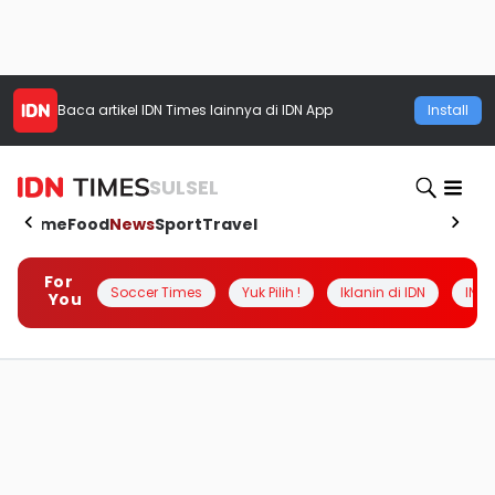
Baca artikel
IDN Times
lainnya di IDN App
Install
SULSEL
Home
Food
News
Sport
Travel
For
Soccer Times
Yuk Pilih !
Iklanin di IDN
INSI
You