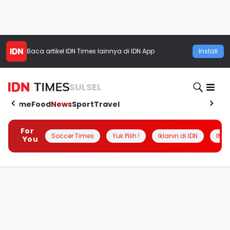
Baca artikel
IDN Times
lainnya di IDN App
Install
SULSEL
Home
Food
News
Sport
Travel
For
Soccer Times
Yuk Pilih !
Iklanin di IDN
INSI
You