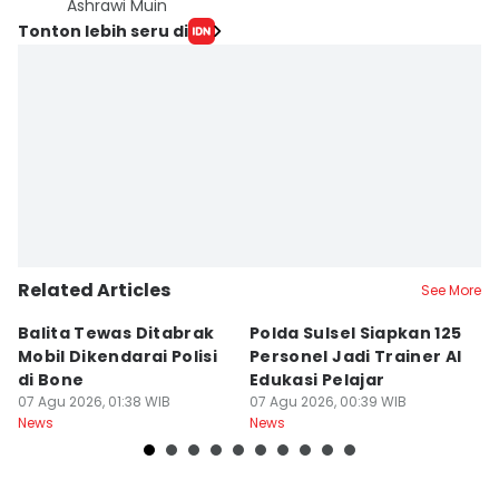
Ashrawi Muin
Tonton lebih seru di
Related Articles
See More
Balita Tewas Ditabrak
Polda Sulsel Siapkan 125
G
Mobil Dikendarai Polisi
Personel Jadi Trainer AI
M
di Bone
Edukasi Pelajar
H
07 Agu 2026, 01:38 WIB
07 Agu 2026, 00:39 WIB
T
06
News
News
Ne