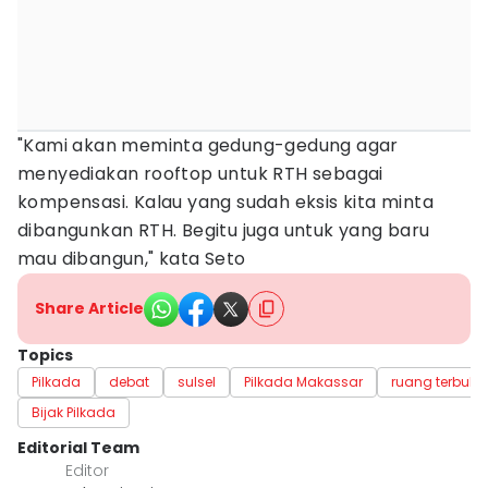
"Kami akan meminta gedung-gedung agar
menyediakan rooftop untuk RTH sebagai
kompensasi. Kalau yang sudah eksis kita minta
dibangunkan RTH. Begitu juga untuk yang baru
mau dibangun," kata Seto
Share Article
Topics
Pilkada
debat
sulsel
Pilkada Makassar
ruang terbuka
Bijak Pilkada
Editorial Team
Editor