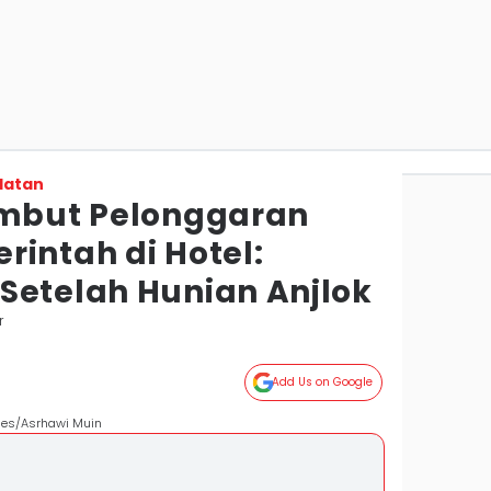
latan
ambut Pelonggaran
rintah di Hotel:
Setelah Hunian Anjlok
r
Add Us on Google
imes/Asrhawi Muin