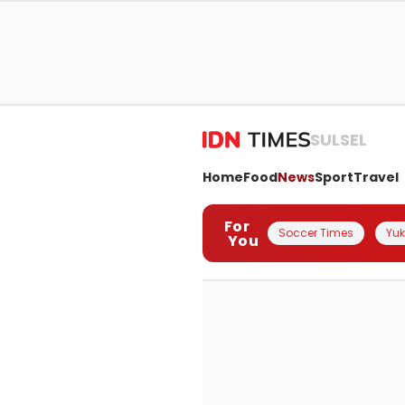
SULSEL
Home
Food
News
Sport
Travel
For
Soccer Times
Yuk 
You