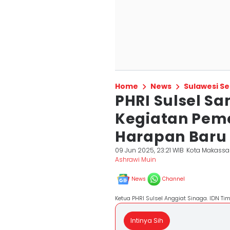
Home
News
Sulawesi Se
PHRI Sulsel S
Kegiatan Peme
Harapan Baru 
09 Jun 2025, 23:21 WIB
Kota Makassa
Ashrawi Muin
News
Channel
Ketua PHRI Sulsel Anggiat Sinaga. IDN T
Intinya Sih