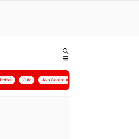
l Dokter
Quiz
Join Community