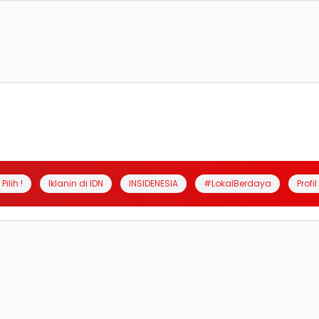
Pilih !
Iklanin di IDN
INSIDENESIA
#LokalBerdaya
Profi