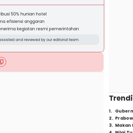
ibusi 50% hunian hotel
ma efisiensi anggaran
menerima kegiatan resmi pemerintahan
ssisted and reviewed by our editorial team.
Trendi
1
.
Gubern
2
.
Prabow
3
.
Makan B
4
.
Nilai T