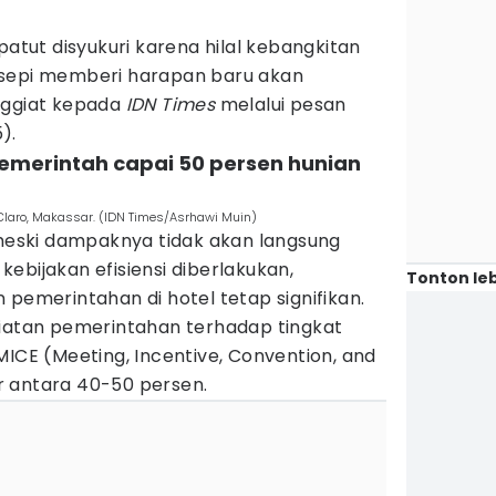
patut disyukuri karena hilal kebangkitan
 sepi memberi harapan baru akan
nggiat kepada
IDN Times
melalui pesan
).
 pemerintah capai 50 persen hunian
 Claro, Makassar. (IDN Times/Asrhawi Muin)
ski dampaknya tidak akan langsung
ebijakan efisiensi diberlakukan,
Tonton leb
 pemerintahan di hotel tetap signifikan.
giatan pemerintahan terhadap tingkat
MICE (Meeting, Incentive, Convention, and
sar antara 40-50 persen.