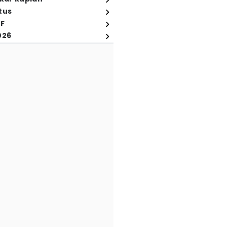
tus
FF
026