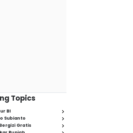
ng Topics
ur BI
o Subianto
ergizi Gratis
ukar Rupiah