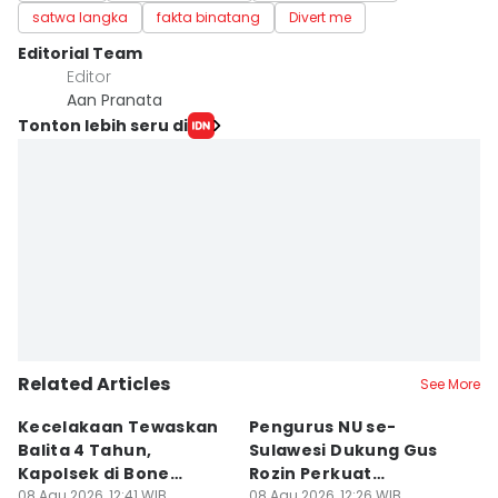
satwa langka
fakta binatang
Divert me
Editorial Team
Editor
Aan Pranata
Tonton lebih seru di
Related Articles
See More
Kecelakaan Tewaskan
Pengurus NU se-
K
Balita 4 Tahun,
Sulawesi Dukung Gus
I
Kapolsek di Bone
Rozin Perkuat
P
Diperiksa Propam
08 Agu 2026, 12:41 WIB
Pesantren dan
08 Agu 2026, 12:26 WIB
D
08