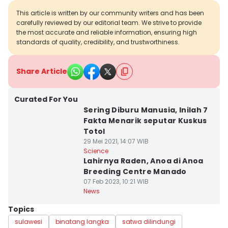
This article is written by our community writers and has been
carefully reviewed by our editorial team. We strive to provide
the most accurate and reliable information, ensuring high
standards of quality, credibility, and trustworthiness.
Share Article
Curated For You
Sering Diburu Manusia, Inilah 7
Fakta Menarik seputar Kuskus
Totol
29 Mei 2021, 14:07 WIB
Science
Lahirnya Raden, Anoa di Anoa
Breeding Centre Manado
07 Feb 2023, 10:21 WIB
News
Topics
sulawesi
binatang langka
satwa dilindungi