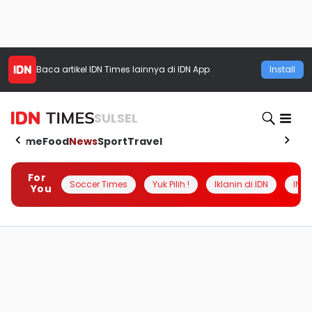
Baca artikel
IDN Times
lainnya di IDN App
Install
SULSEL
Home
Food
News
Sport
Travel
For
Soccer Times
Yuk Pilih !
Iklanin di IDN
INSI
You