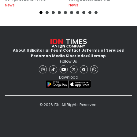
News
News
Ne
Kemandirian Jam'iyah
About Us
Editorial Team
Contact Us
Terms of Services
Pedoman Media Siber
Index
Sitemap
Follow Us
Download
© 2026 IDN. All Rights Reserved.