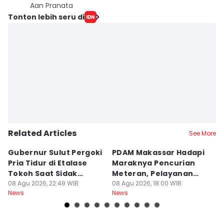
Aan Pranata
Tonton lebih seru di
Related Articles
See More
Gubernur Sulut Pergoki
PDAM Makassar Hadapi
P
Pria Tidur di Etalase
Maraknya Pencurian
M
Tokoh Saat Sidak
Meteran, Pelayanan
A
Gedung
08 Agu 2026, 22:49 WIB
Ikut Terdampak
08 Agu 2026, 18:00 WIB
K
08
News
News
Ne