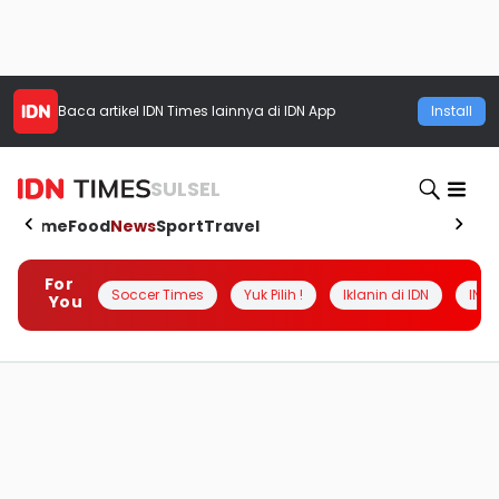
Baca artikel
IDN Times
lainnya di IDN App
Install
SULSEL
Home
Food
News
Sport
Travel
For
Soccer Times
Yuk Pilih !
Iklanin di IDN
INSI
You