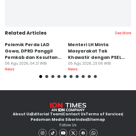
Related Articles
See More
Polemik Perda LAD
Menteri LH Minta
H
Gowa, DPRD Panggil
Masyarakat Tak
M
Pemkab dan Kesultanan
Khawatir dengan PSEL
To
Gowa
06 Agu 2026, 04:21 WIB
Modern
05 Agu 2026, 23:06 WIB
05
News
News
Ne
About Us
Editorial Team
Contact Us
Terms of Services
Pedoman Media Siber
Index
Sitemap
Follow Us