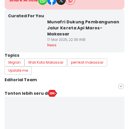
Share Article
Curated For You
Munafri Dukung Pembangunan
Jalur Kereta Api Maros-
Makassar
17 Mar 2025, 22:38 WIB
News
Topics
Migran
Wali Kota Makassar
pemkot makassar
Update me
Editorial Team
Editor
Tonton lebih seru di
Irwan Idris
Editor
Ashrawi Muin