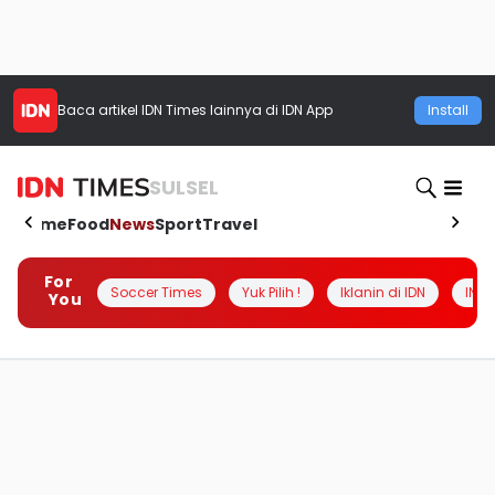
Baca artikel
IDN Times
lainnya di IDN App
Install
SULSEL
Home
Food
News
Sport
Travel
For
Soccer Times
Yuk Pilih !
Iklanin di IDN
INSI
You