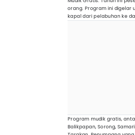
Mudik Gratis. Tahun ini pe
orang. Program ini digela
kapal dari pelabuhan ke da
Program mudik gratis, anta
Balikpapan, Sorong, Samar
Tarakan. Penumpang yang t