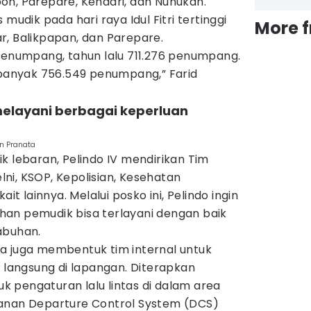
on, Parepare, Kendari, dan Nunukan.
mudik pada hari raya Idul Fitri tertinggi
More 
r, Balikpapan, dan Parepare.
 penumpang, tahun lalu 711.276 penumpang.
sebanyak 756.549 penumpang,” Farid
melayani berbagai keperluan
n Pranata
k lebaran, Pelindo IV mendirikan Tim
ni, KSOP, Kepolisian, Kesehatan
ait lainnya. Melalui posko ini, Pelindo ingin
an pemudik bisa terlayani dengan baik
abuhan.
a juga membentuk tim internal untuk
angsung di lapangan. Diterapkan
 pengaturan lalu lintas di dalam area
yanan Departure Control System (DCS)