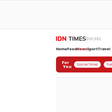
SULSEL
Home
Food
News
Sport
Travel
For
Soccer Times
Yuk 
You