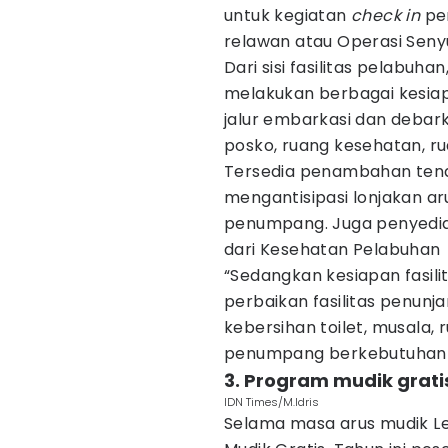
untuk kegiatan
check in
pe
relawan atau Operasi Seny
Dari sisi fasilitas pelabuha
melakukan berbagai kesia
jalur embarkasi dan debark
posko, ruang kesehatan, r
Tersedia penambahan tenda
mengantisipasi lonjakan ar
penumpang. Juga penyedia
dari Kesehatan Pelabuhan
“Sedangkan kesiapan fasil
perbaikan fasilitas penunj
kebersihan toilet, musala,
penumpang berkebutuhan kh
3. Program mudik gratis
IDN Times/M.Idris
Selama masa arus mudik Le