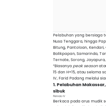
Pelabuhan yang bersiaga te
Nusa Tenggara, hingga Pap
Bitung, Pantoloan, Kendari,
Balikpapan, Samarinda, Ta
Ternate, Sorong, Jayapura,
“Biasanya
peak season
atau
15 dan H+15, atau selama s
IV, Farid Padang melalui si
1. Pelabuhan Makassar,
sibuk
Pelindo IV
Berkaca pada arus mudik s