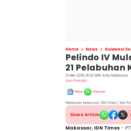
Home
News
Sulawesi Se
Pelindo IV Mul
21 Pelabuhan
21 Mei 2019, 16:33 WIB
Kota Makassar
Aan Pranata
News
Channel
Pelabuhan Makassar. IDN Times / Aan Pr
Share Article
Makassar, IDN Times
- PT