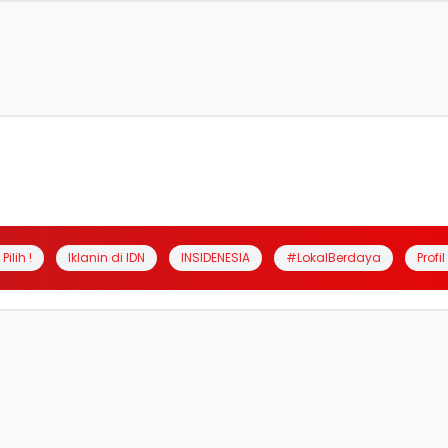
Pilih !
Iklanin di IDN
INSIDENESIA
#LokalBerdaya
Profi