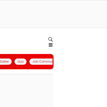
l Dokter
Quiz
Join Community