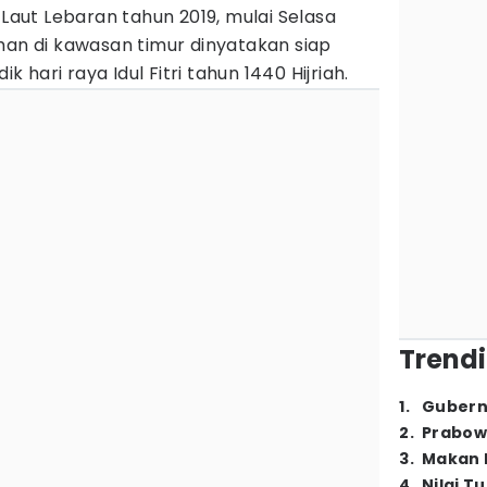
ut Lebaran tahun 2019, mulai Selasa
han di kawasan timur dinyatakan siap
hari raya Idul Fitri tahun 1440 Hijriah.
Trendi
1
.
Gubern
2
.
Prabow
3
.
Makan B
4
.
Nilai T