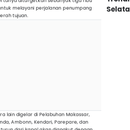
sertanya ditargetkan sebanyak tiga ribu
Selat
r untuk melayani perjalanan penumpang
erah tujuan.
ra lain digelar di Pelabuhan Makassar,
inda, Ambonn, Kendari, Parepare, dan
urun dari kapal akan diangkut dengan