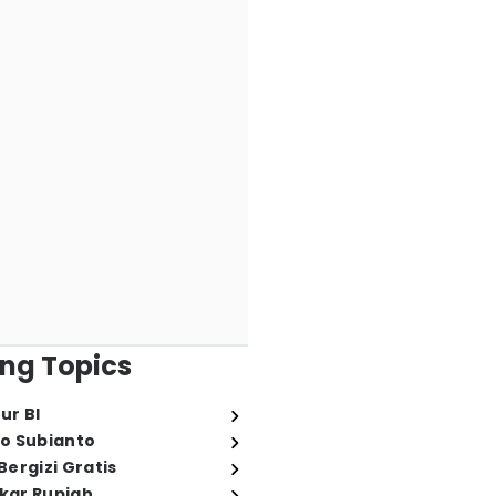
ng Topics
ur BI
o Subianto
ergizi Gratis
ukar Rupiah