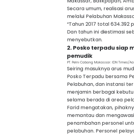
Makassar, Balikpapan, Amb
Secara umum, realisasi arus 
melalui Pelabuhan Makassa
“Tahun 2017 total 634.392
Dan tahun ini diestimasi 
menyebutkan.
2. Posko terpadu siap 
pemudik
PT. Pelni Cabang Makassar. IDN Times/Aa
Seiring masuknya arus mudi
Posko Terpadu bersama Pel
Pelabuhan, dan instansi terk
menjamin berbagai kebutuh
selama berada di area pel
Farid mengatakan, pihakny
memantau dan mengawasi l
penambahan personel untuk
pelabuhan. Personel pela