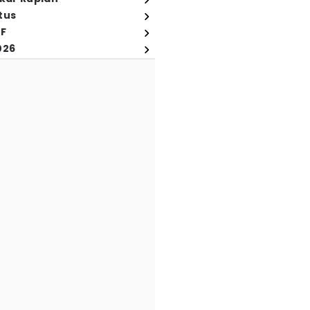
tus
FF
026