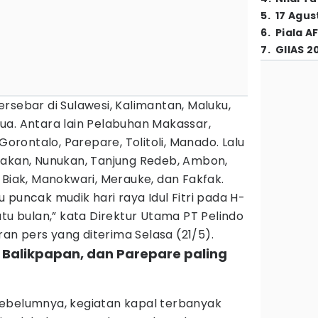
5
.
17 Agus
6
.
Piala A
7
.
GIIAS 2
rsebar di Sulawesi, Kalimantan, Maluku,
ua. Antara lain Pelabuhan Makassar,
 Gorontalo, Parepare, Tolitoli, Manado. Lalu
rakan, Nunukan, Tanjung Redeb, Ambon,
 Biak, Manokwari, Merauke, dan Fakfak.
 puncak mudik hari raya Idul Fitri pada H-
atu bulan,” kata Direktur Utama PT Pelindo
aran pers yang diterima Selasa (21/5).
 Balikpapan, dan Parepare paling
ebelumnya, kegiatan kapal terbanyak