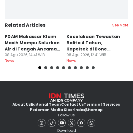
Related Articles
See More
PDAM Makassar Klaim
Kecelakaan Tewaskan
P
Masih Mampu Salurkan
Balita 4 Tahun,
S
Air di Tengah Ancaman
Kapolsek di Bone
R
Kekeringan
08 Agu 2026, 14:41 WIB
Diperiksa Propam
08 Agu 2026, 12:41 WIB
P
08
News
News
Ne
K
About Us
Editorial Team
Contact Us
Terms of Services
Pedoman Media Siber
Index
Sitemap
Follow Us
Download