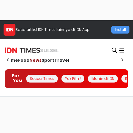
Baca artikel
IDN Times
lainnya di IDN App
Install
SULSEL
Home
Food
News
Sport
Travel
For
Soccer Times
Yuk Pilih !
Iklanin di IDN
INSI
You