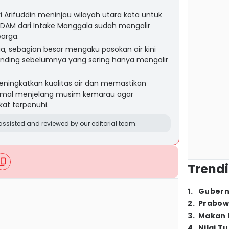
i Arifuddin meninjau wilayah utara kota untuk
 PDAM dari Intake Manggala sudah mengalir
arga.
, sebagian besar mengaku pasokan air kini
ibanding sebelumnya yang sering hanya mengalir
ingkatkan kualitas air dan memastikan
ptimal menjelang musim kemarau agar
at terpenuhi.
ssisted and reviewed by our editorial team.
Trendi
1
.
Gubern
2
.
Prabow
3
.
Makan B
4
.
Nilai T