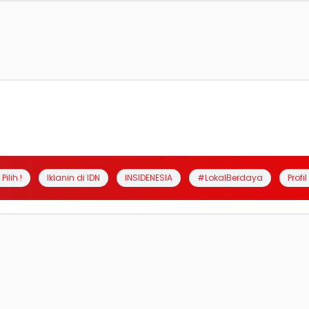
Pilih !
Iklanin di IDN
INSIDENESIA
#LokalBerdaya
Profi