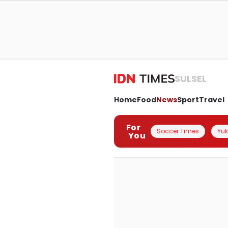
SULSEL
Home
Food
News
Sport
Travel
For
Soccer Times
Yuk 
You