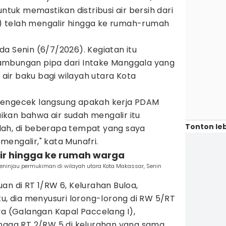
untuk memastikan distribusi air bersih dari
) telah mengalir hingga ke rumah-rumah
a Senin (6/7/2026). Kegiatan itu
ambungan pipa dari Intake Manggala yang
ir baku bagi wilayah utara Kota
mengecek langsung apakah kerja PDAM
kan bahwa air sudah mengalir itu
Tonton leb
lah, di beberapa tempat yang saya
engalir," kata Munafri.
 air hingga ke rumah warga
meninjau permukiman di wilayah utara Kota Makassar, Senin
an di RT 1/RW 6, Kelurahan Buloa,
tu, dia menyusuri lorong-lorong di RW 5/RT
ya (Galangan Kapal Paccelang I),
ingga RT 2/RW 5 di kelurahan yang sama.