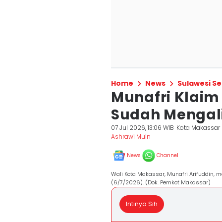
Home
News
Sulawesi Se
Munafri Klaim
Sudah Mengali
07 Jul 2026, 13:06 WIB
Kota Makassar
Ashrawi Muin
News
Channel
Wali Kota Makassar, Munafri Arifuddin, 
(6/7/2026). (Dok. Pemkot Makassar)
Intinya Sih