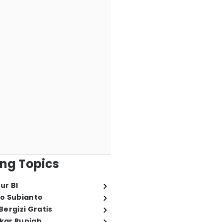
ng Topics
ur BI
o Subianto
ergizi Gratis
ukar Rupiah