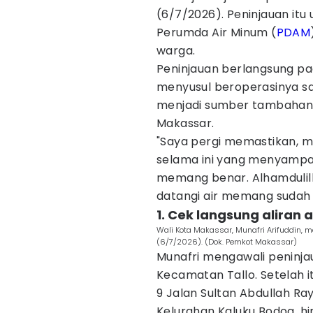
(6/7/2026). Peninjauan itu 
Perumda Air Minum (
PDAM
warga.
Peninjauan berlangsung pad
menyusul beroperasinya s
menjadi sumber tambahan a
Makassar.
"Saya pergi memastikan, 
selama ini yang menyampai
memang benar. Alhamdulil
datangi air memang sudah m
1. Cek langsung aliran
Wali Kota Makassar, Munafri Arifuddin, 
(6/7/2026). (Dok. Pemkot Makassar)
Munafri mengawali peninjau
Kecamatan Tallo. Setelah i
9 Jalan Sultan Abdullah Ra
Kelurahan Kaluku Bodoa, h