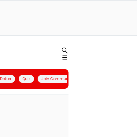
l Dokter
Quiz
Join Community