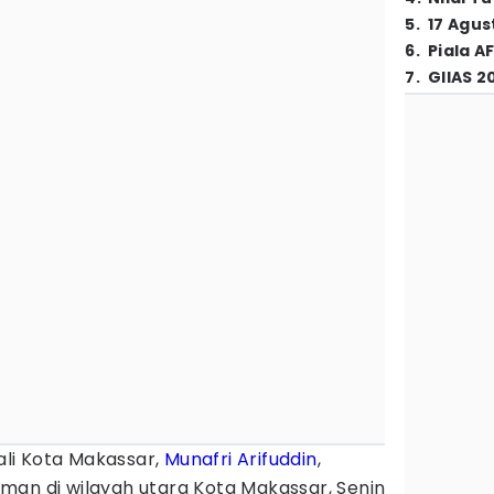
5
.
17 Agus
6
.
Piala A
7
.
GIIAS 2
li Kota Makassar,
Munafri Arifuddin
,
man di wilayah utara Kota Makassar, Senin