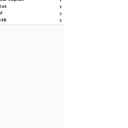
tus
FF
026