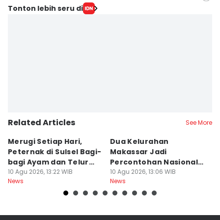
Editor
Tonton lebih seru di
Ach. Hidayat Alsair
Editor
Aan Pranata
Related Articles
See More
Merugi Setiap Hari,
Dua Kelurahan
G
Peternak di Sulsel Bagi-
Makassar Jadi
M
bagi Ayam dan Telur
Percontohan Nasional
Ti
Gratis
10 Agu 2026, 13:22 WIB
Sadar HAM
10 Agu 2026, 13:06 WIB
10
News
News
Ne