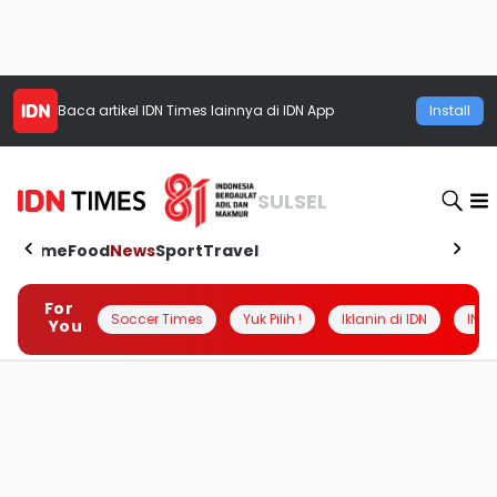
Baca artikel
IDN Times
lainnya di IDN App
Install
SULSEL
Home
Food
News
Sport
Travel
For
Soccer Times
Yuk Pilih !
Iklanin di IDN
INSI
You