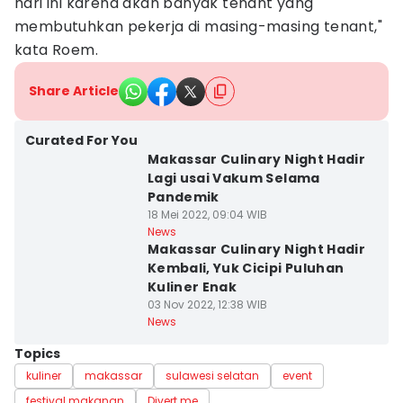
hari ini karena akan banyak tenant yang
membutuhkan pekerja di masing-masing tenant,"
kata Roem.
Share Article
Curated For You
Makassar Culinary Night Hadir
Lagi usai Vakum Selama
Pandemik
18 Mei 2022, 09:04 WIB
News
Makassar Culinary Night Hadir
Kembali, Yuk Cicipi Puluhan
Kuliner Enak
03 Nov 2022, 12:38 WIB
News
Topics
kuliner
makassar
sulawesi selatan
event
festival makanan
Divert me