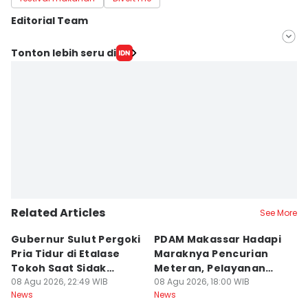
Editorial Team
Editor
Tonton lebih seru di
Irwan Idris
Editor
Ashrawi Muin
Related Articles
See More
Gubernur Sulut Pergoki
PDAM Makassar Hadapi
P
Pria Tidur di Etalase
Maraknya Pencurian
M
Tokoh Saat Sidak
Meteran, Pelayanan
A
Gedung
08 Agu 2026, 22:49 WIB
Ikut Terdampak
08 Agu 2026, 18:00 WIB
K
08
News
News
Ne