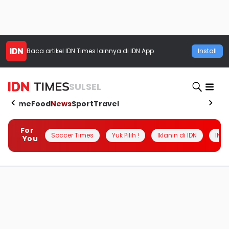
Baca artikel
IDN Times
lainnya di IDN App
Install
SULSEL
Home
Food
News
Sport
Travel
For
Soccer Times
Yuk Pilih !
Iklanin di IDN
INSI
You