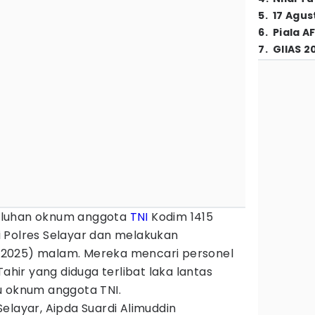
5
.
17 Agus
6
.
Piala A
7
.
GIIAS 2
uluhan oknum anggota
TNI
Kodim 1415
 Polres Selayar dan melakukan
8/2025) malam. Mereka mencari personel
Tahir yang diduga terlibat laka lantas
u oknum anggota TNI.
elayar, Aipda Suardi Alimuddin