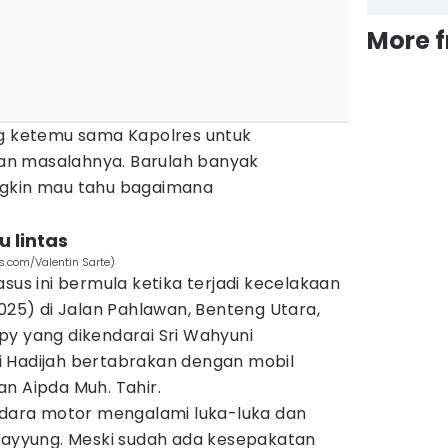
More 
ng ketemu sama Kapolres untuk
n masalahnya. Barulah banyak
ngkin mau tahu bagaimana
u lintas
ls.com/Valentin Sarte)
asus ini bermula ketika terjadi kecelakaan
2025) di Jalan Pahlawan, Benteng Utara,
py yang dikendarai Sri Wahyuni
 Hadijah bertabrakan dengan mobil
n Aipda Muh. Tahir.
endara motor mengalami luka-luka dan
 Hayyung. Meski sudah ada kesepakatan