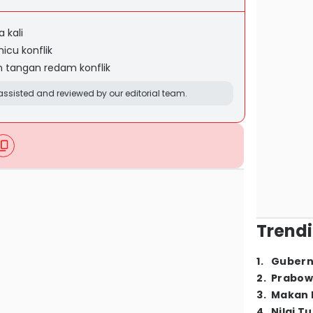
 kali
icu konflik
n tangan redam konflik
ssisted and reviewed by our editorial team.
Trendi
1
.
Gubern
2
.
Prabow
3
.
Makan B
4
.
Nilai T