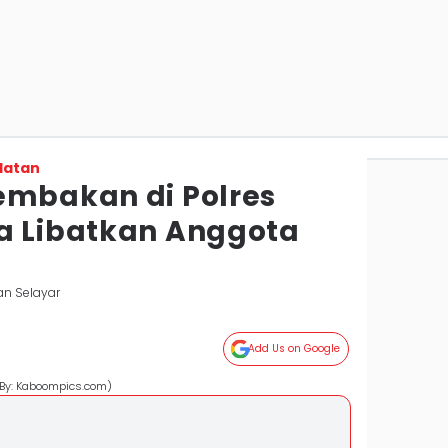
latan
embakan di Polres
a Libatkan Anggota
an Selayar
Add Us on Google
 By: Kaboompics.com)