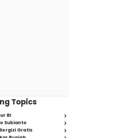
ng Topics
ur BI
o Subianto
ergizi Gratis
ukar Rupiah