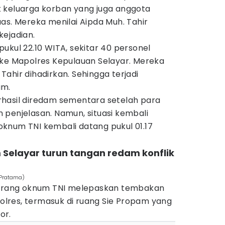
 keluarga korban yang juga anggota
as. Mereka menilai Aipda Muh. Tahir
kejadian.
ukul 22.10 WITA, sekitar 40 personel
 ke Mapolres Kepulauan Selayar. Mereka
ahir dihadirkan. Sehingga terjadi
am.
hasil diredam sementara setelah para
 penjelasan. Namun, situasi kembali
knum TNI kembali datang pukul 01.17
 Selayar turun tangan redam konflik
 Pratama)
seorang oknum TNI melepaskan tembakan
 Polres, termasuk di ruang Sie Propam yang
or.