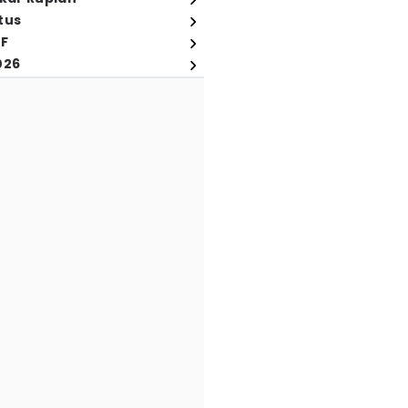
tus
FF
026