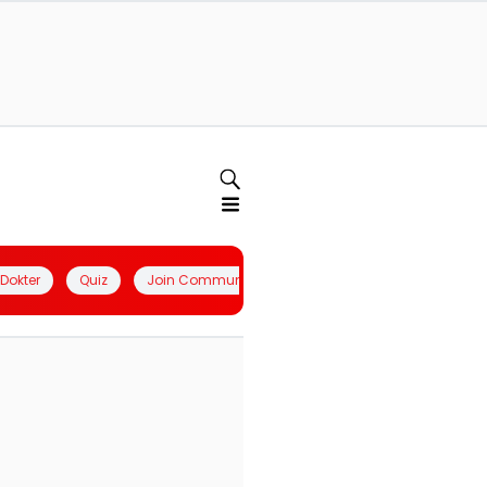
l Dokter
Quiz
Join Community