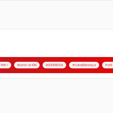
Pilih !
Iklanin di IDN
INSIDENESIA
#LokalBerdaya
Profi