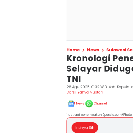
Home
News
Sulawesi Se
Kronologi Pen
Selayar Didug
TNI
26 Agu 2025, 01:32 WIB
Kab. Kepulau
Darsil Yahya Mustari
News
Channel
ilustrasi penembakan (pexels.com/Photo
Intinya Sih