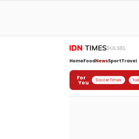
SULSEL
Home
Food
News
Sport
Travel
For
Soccer Times
Yuk 
You