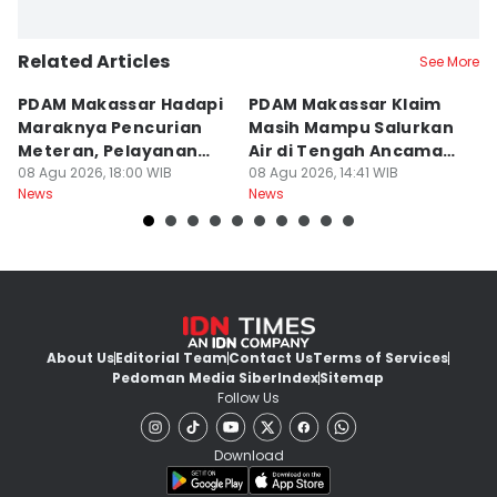
Related Articles
See More
PDAM Makassar Hadapi
PDAM Makassar Klaim
K
Maraknya Pencurian
Masih Mampu Salurkan
B
Meteran, Pelayanan
Air di Tengah Ancaman
K
Ikut Terdampak
08 Agu 2026, 18:00 WIB
Kekeringan
08 Agu 2026, 14:41 WIB
D
08
News
News
Ne
About Us
Editorial Team
Contact Us
Terms of Services
Pedoman Media Siber
Index
Sitemap
Follow Us
Download