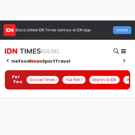
Baca artikel
IDN Times
lainnya di IDN App
Install
SULSEL
Home
Food
News
Sport
Travel
For
Soccer Times
Yuk Pilih !
Iklanin di IDN
INSI
You