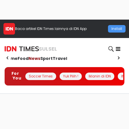
Baca artikel
IDN Times
lainnya di IDN App
Install
SULSEL
Home
Food
News
Sport
Travel
For
Soccer Times
Yuk Pilih !
Iklanin di IDN
INSI
You