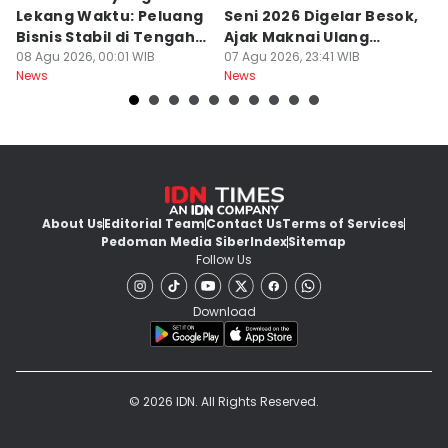
Lekang Waktu: Peluang
Seni 2026 Digelar Besok,
I
Bisnis Stabil di Tengah
Ajak Maknai Ulang
d
Perubahan
08 Agu 2026, 00:01 WIB
Maritim
07 Agu 2026, 23:41 WIB
07
News
News
Ne
About Us
Editorial Team
Contact Us
Terms of Services
Pedoman Media Siber
Index
Sitemap
Follow Us
Download
© 2026 IDN. All Rights Reserved.