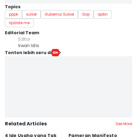
Topics
pppk
sulsel
Gubernur Sulsel
Gaji
apbn
Update me
Editorial Team
Editor
Irwan Idris
Tonton lebih seru di
Related Articles
See More
4 Ide Usaha yang Tak
Pameran Manifesto
S