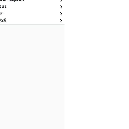
tus
FF
026