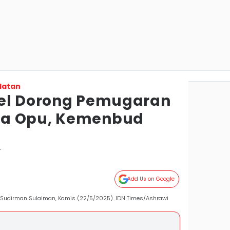
latan
sel Dorong Pemugaran
a Opu, Kemenbud
r
Add Us on Google
di Sudirman Sulaiman, Kamis (22/5/2025). IDN Times/Ashrawi