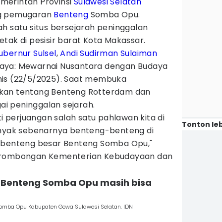
merintah Provinsi
Sulawesi Selatan
ng pemugaran
Benteng
Somba Opu.
h satu situs bersejarah peninggalan
tak di pesisir barat Kota Makassar.
ubernur Sulsel
,
Andi Sudirman Sulaiman
aya: Mewarnai Nusantara dengan Budaya
mis (22/5/2025). Saat membuka
kan tentang Benteng Rotterdam dan
i peninggalan sejarah.
ti perjuangan salah satu pahlawan kita di
Tonton leb
anyak sebenarnya benteng-benteng di
k benteng besar Benteng Somba Opu,"
n rombongan Kementerian Kebudayaan dan
an Benteng Somba Opu masih bisa
Somba Opu Kabupaten Gowa Sulawesi Selatan. IDN