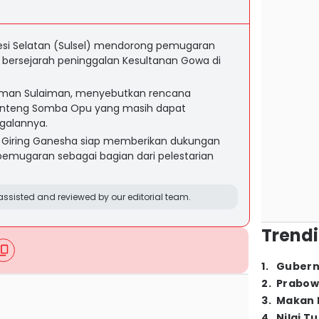
wesi Selatan (Sulsel) mendorong pemugaran
 bersejarah peninggalan Kesultanan Gowa di
dirman Sulaiman, menyebutkan rencana
enteng Somba Opu yang masih dapat
galannya.
 Giring Ganesha siap memberikan dukungan
emugaran sebagai bagian dari pelestarian
ssisted and reviewed by our editorial team.
Trendi
1
.
Gubern
2
.
Prabow
3
.
Makan B
4
.
Nilai T