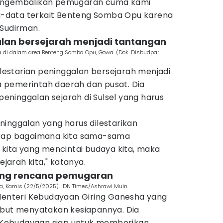
mengembalikan pemugaran cuma kami
-data terkait Benteng Somba Opu karena
 Sudirman.
alan bersejarah menjadi tantangan
di dalam area Benteng Somba Opu, Gowa. (Dok. Disbudpar
estarian peninggalan bersejarah menjadi
 pemerintah daerah dan pusat. Dia
ninggalan sejarah di Sulsel yang harus
peninggalan yang harus dilestarikan
arap bagaimana kita sama-sama
 kita yang mencintai budaya kita, maka
ejarah kita," katanya.
ung rencana pemugaran
a, Kamis (22/5/2025). IDN Times/Ashrawi Muin
 Menteri Kebudayaan Giring Ganesha yang
ebut menyatakan kesiapannya. Dia
Kebudayaan siap untuk memberikan