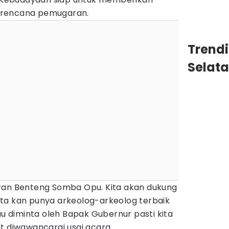
 rencana pemugaran.
Trend
Selat
ran Benteng Somba Opu. Kita akan dukung
 Kita kan punya arkeolog-arkeolog terbaik
au diminta oleh Bapak Gubernur pasti kita
t diwawancarai usai acara.