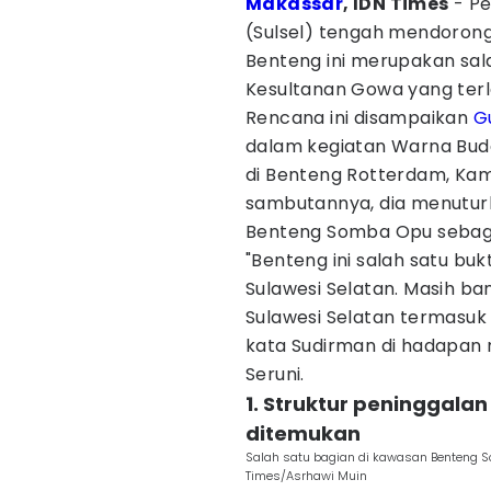
Makassar
, IDN Times
- Pe
(Sulsel) tengah mendoro
Benteng ini merupakan sala
Kesultanan Gowa yang terle
Rencana ini disampaikan
G
dalam kegiatan Warna Bud
di Benteng Rotterdam, Ka
sambutannya, dia menutur
Benteng Somba Opu sebaga
"Benteng ini salah satu buk
Sulawesi Selatan. Masih b
Sulawesi Selatan termasu
kata Sudirman di hadapa
Seruni.
1. Struktur peninggal
ditemukan
Salah satu bagian di kawasan Benteng 
Times/Asrhawi Muin