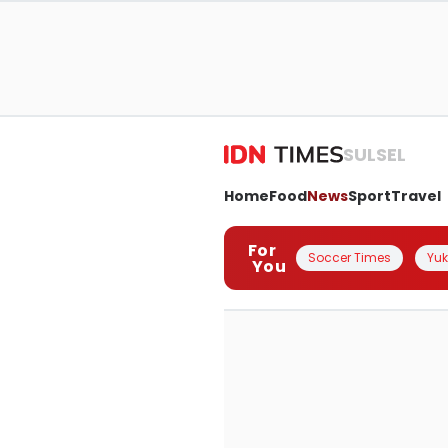
SULSEL
Home
Food
News
Sport
Travel
For
Soccer Times
Yuk 
You