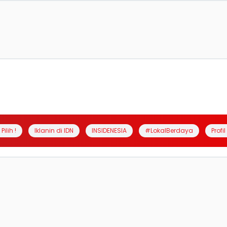
Pilih !
Iklanin di IDN
INSIDENESIA
#LokalBerdaya
Profi