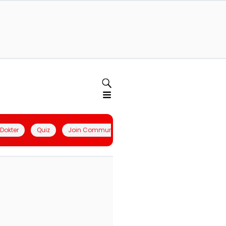
l Dokter
Quiz
Join Community