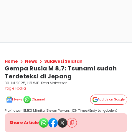
Home
News
Sulawesi Selatan
Gempa Rusia M 8,7: Tsunami sudah
Terdeteksi di Jepang
30 Jul 2025, 11:31 WIB
Kota Makassar
Yogie Fadila
News
Channel
Add Us on Google
Prakirawan BMKG Mimika, Stevan Yawan. (IDN Times/Endy Langobelen)
Share Article