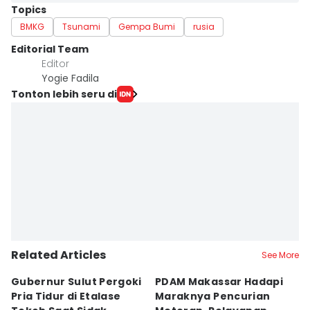
Topics
BMKG
Tsunami
Gempa Bumi
rusia
Editorial Team
Editor
Yogie Fadila
Tonton lebih seru di
Related Articles
See More
Gubernur Sulut Pergoki
PDAM Makassar Hadapi
P
Pria Tidur di Etalase
Maraknya Pencurian
M