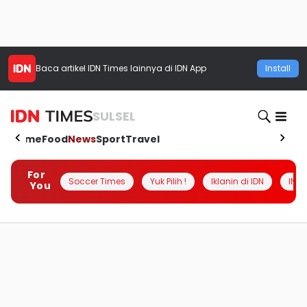
Baca artikel
IDN Times
lainnya di IDN App
Install
SULSEL
Home
Food
News
Sport
Travel
For
Soccer Times
Yuk Pilih !
Iklanin di IDN
INSI
You