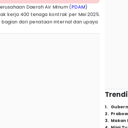
erusahaan Daerah Air Minum (
PDAM
)
ak kerja 400 tenaga kontrak per Mei 2025.
i bagian dari penataan internal dan upaya
Trendi
1
.
Gubern
2
.
Prabow
3
.
Makan B
4
.
Nilai T