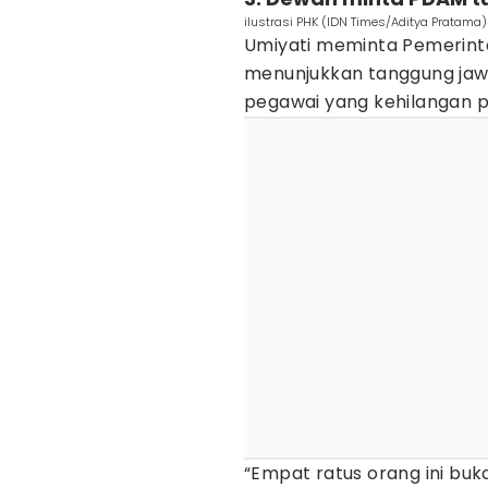
ilustrasi PHK (IDN Times/Aditya Pratama)
Umiyati meminta Pemerin
menunjukkan tanggung jawa
pegawai yang kehilangan p
“Empat ratus orang ini buk