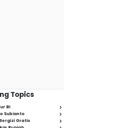
ng Topics
ur BI
o Subianto
ergizi Gratis
ukar Rupiah