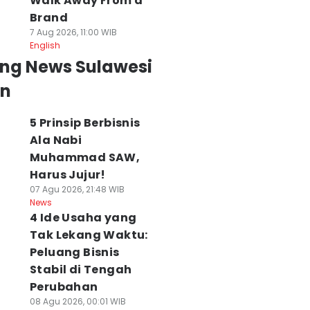
Walk Away From a
Brand
7 Aug 2026, 11:00 WIB
English
ing News Sulawesi
an
5 Prinsip Berbisnis
Ala Nabi
Muhammad SAW,
Harus Jujur!
07 Agu 2026, 21:48 WIB
News
4 Ide Usaha yang
Tak Lekang Waktu:
Peluang Bisnis
Stabil di Tengah
Perubahan
 Ide Usaha yang
Pameran
Serupa tapi Tak
08 Agu 2026, 00:01 WIB
ak Lekang
Manifesto Seni
Sama, Ini