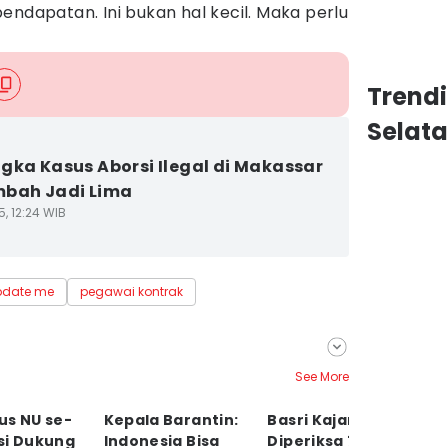
endapatan. Ini bukan hal kecil. Maka perlu
Trend
Selat
gka Kasus Aborsi Ilegal di Makassar
mbah Jadi Lima
5, 12:24 WIB
pdate me
pegawai kontrak
See More
us NU se-
Kepala Barantin:
Basri Kajang
4
si Dukung
Indonesia Bisa
Diperiksa 7 Jam,
T