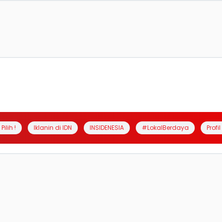
Pilih !
Iklanin di IDN
INSIDENESIA
#LokalBerdaya
Profi