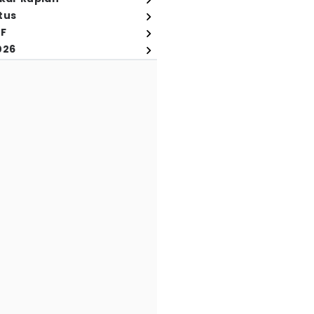
tus
FF
026