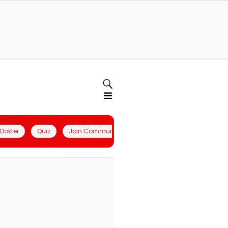
l Dokter
Quiz
Join Community