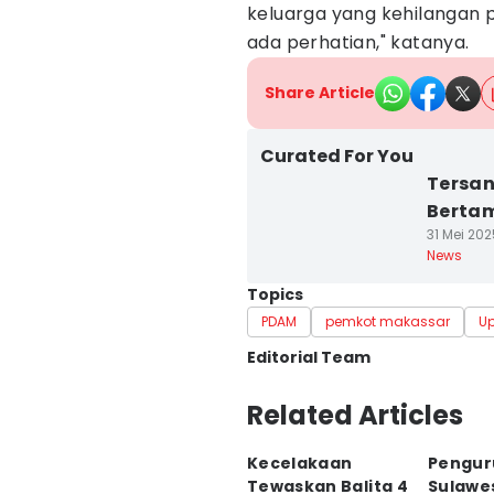
keluarga yang kehilangan p
ada perhatian," katanya.
Share Article
Curated For You
Tersan
Berta
31 Mei 202
News
Topics
PDAM
pemkot makassar
U
Editorial Team
Editor
Related Articles
Irwan Idris
Kecelakaan
Pengur
Editor
Tewaskan Balita 4
Sulawe