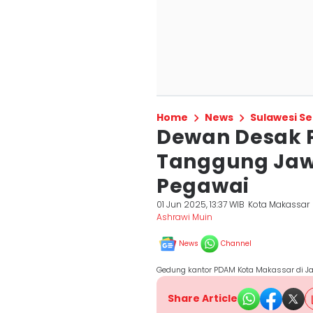
Home
News
Sulawesi Se
Dewan Desak 
Tanggung Jawa
Pegawai
01 Jun 2025, 13:37 WIB
Kota Makassar
Ashrawi Muin
News
Channel
Gedung kantor PDAM Kota Makassar di Ja
Share Article