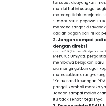
tersebut disayangkan, mes
menilai hal ini sebagai bag
memang tidak menjamin st
“Empat ratus pegawai PDAM
memang sangat disayangkan
adalah bagian dari risiko p
2. Jangan sampai jadi
dengan direksi
ilustrasi PHK (IDN Times/Aditya Pratama)
Menurut Umiyati, perganti
membawa kebijakan baru,
dia mengingatkan agar kepu
memasukkan orang-orang y
“Kalau nanti keuangan PD
panggil kembali mereka ya
Jangan sampai malah orang 
Itu tidak sehat,” tegasnya.
3. Dewan minta PDAM t