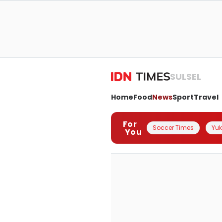
SULSEL
Home
Food
News
Sport
Travel
For
Soccer Times
Yuk 
You