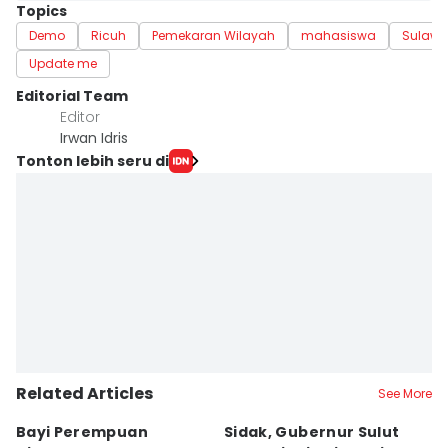
Topics
Demo
Ricuh
Pemekaran Wilayah
mahasiswa
Sulawe
Update me
Editorial Team
Editor
Irwan Idris
Tonton lebih seru di
Related Articles
See More
Bayi Perempuan
Sidak, Gubernur Sulut
P