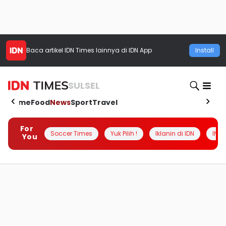
Baca artikel
IDN Times
lainnya di IDN App
Install
SULSEL
Home
Food
News
Sport
Travel
For
Soccer Times
Yuk Pilih !
Iklanin di IDN
INSI
You