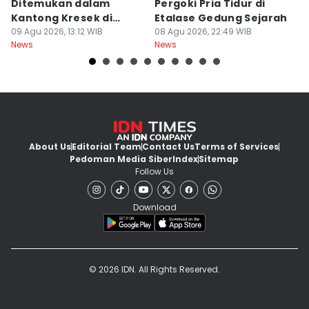
Ditemukan dalam
Pergoki Pria Tidur di
M
Kantong Kresek di
Etalase Gedung Sejarah
M
Pinggir Jalan Gowa
09 Agu 2026, 13:12 WIB
08 Agu 2026, 22:49 WIB
I
08
News
News
Ne
About Us
Editorial Team
Contact Us
Terms of Services
Pedoman Media Siber
Index
Sitemap
Follow Us
Download
© 2026 IDN. All Rights Reserved.