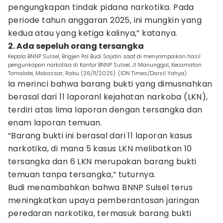
pengungkapan tindak pidana narkotika. Pada
periode tahun anggaran 2025, ini mungkin yang
kedua atau yang ketiga kalinya,” katanya.
2. Ada sepeluh orang tersangka
Kepala BNNP Sulsel, Brigjen Pol Budi Sajidin saat di menyampaikan hasil
pengunkapan narkotika di Kantor BNNP Sulsel, Jl Manunggal, Kecamatan
Tamalate, Makassar, Rabu (26/11/2025). (IDN Times/Darsil Yahya)
Ia merinci bahwa barang bukti yang dimusnahkan
berasal dari 11 laporanl kejahatan narkoba (LKN),
terdiri atas lima laporan dengan tersangka dan
enam laporan temuan.
“Barang bukti ini berasal dari 11 laporan kasus
narkotika, di mana 5 kasus LKN melibatkan 10
tersangka dan 6 LKN merupakan barang bukti
temuan tanpa tersangka,” tuturnya.
Budi menambahkan bahwa BNNP Sulsel terus
meningkatkan upaya pemberantasan jaringan
peredaran narkotika, termasuk barang bukti