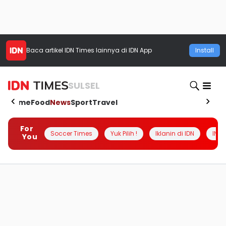
Baca artikel
IDN Times
lainnya di IDN App
Install
SULSEL
Home
Food
News
Sport
Travel
For
Soccer Times
Yuk Pilih !
Iklanin di IDN
INSI
You