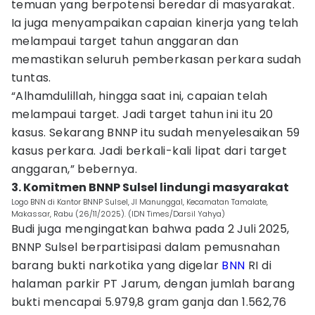
temuan yang berpotensi beredar di masyarakat.
Ia juga menyampaikan capaian kinerja yang telah
melampaui target tahun anggaran dan
memastikan seluruh pemberkasan perkara sudah
tuntas.
“Alhamdulillah, hingga saat ini, capaian telah
melampaui target. Jadi target tahun ini itu 20
kasus. Sekarang BNNP itu sudah menyelesaikan 59
kasus perkara. Jadi berkali-kali lipat dari target
anggaran,” bebernya.
3. Komitmen BNNP Sulsel lindungi masyarakat
Logo BNN di Kantor BNNP Sulsel, Jl Manunggal, Kecamatan Tamalate,
Makassar, Rabu (26/11/2025). (IDN Times/Darsil Yahya)
Budi juga mengingatkan bahwa pada 2 Juli 2025,
BNNP Sulsel berpartisipasi dalam pemusnahan
barang bukti narkotika yang digelar
BNN
RI di
halaman parkir PT Jarum, dengan jumlah barang
bukti mencapai 5.979,8 gram ganja dan 1.562,76