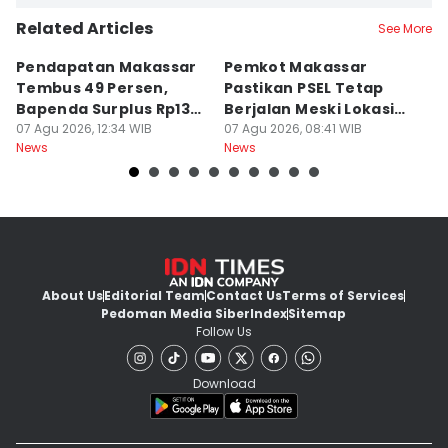
Related Articles
See More
Pendapatan Makassar
Pemkot Makassar
W
Tembus 49 Persen,
Pastikan PSEL Tetap
Z
Bapenda Surplus Rp130
Berjalan Meski Lokasi
L
Miliar
07 Agu 2026, 12:34 WIB
Belum Final
07 Agu 2026, 08:41 WIB
07
News
News
Ne
About Us
Editorial Team
Contact Us
Terms of Services
Pedoman Media Siber
Index
Sitemap
Follow Us
Download