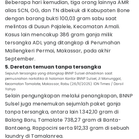
Beberapa hari kemudian, tiga orang lainnya AMR
alias SCN, OG, dan TN dibekuk di Kabupaten Bone
dengan barang bukti 100,03 gram sabu saat
melintas di Dusun Pajalele, Kecamatan Amali.
Kasus lain mencakup 386 gram ganja milik
tersangka ADL yang ditangkap di Perumahan
Mallengkeri Permai, Makassar, pada akhir
September.
5. Deretan temuan tanpa tersangka
Sepuluh tersangka yang ditangkap BNNP Sulsel dihadirkan saat
pemusnahan narkotika di halaman Kantor BNNP Sulsel, Jl Manunggal,
Kecamatan Tamalate, Makassar, Rabu (26/11/2025). IDN Times / Darsil
Yahya
Selain pengungkapan melalui penangkapan, BNNP
Sulsel juga menemukan sejumlah paket ganja
tanpa tersangka, antara lain 1.342,10 gram di
Balang Baru, Tamalate 738,27 gram di Banta-
Bantaeng, Rappocini serta 912,33 gram di sebuah
laundry di Tamalanrea.