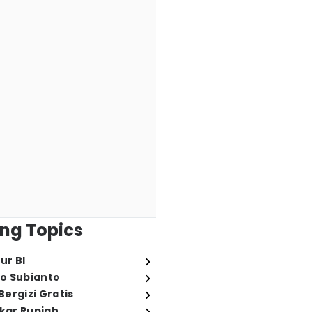
ng Topics
ur BI
o Subianto
ergizi Gratis
ukar Rupiah