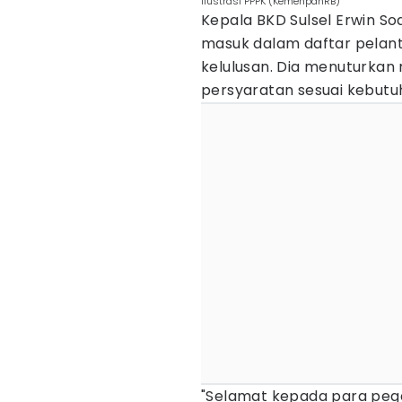
ilustrasi PPPK (KemenpanRB)
Kepala BKD Sulsel Erwin 
masuk dalam daftar pelant
kelulusan. Dia menuturka
persyaratan sesuai kebutu
"Selamat kepada para pega