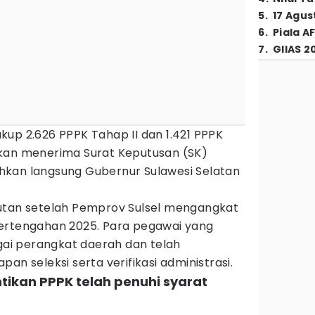
5
.
17 Agus
6
.
Piala A
7
.
GIIAS 2
up 2.626 PPPK Tahap II dan 1.421 PPPK
kan menerima Surat Keputusan (SK)
hkan langsung Gubernur Sulawesi Selatan
utan setelah Pemprov Sulsel mengangkat
ertengahan 2025. Para pegawai yang
agai perangkat daerah dan telah
an seleksi serta verifikasi administrasi.
ntikan PPPK telah penuhi syarat