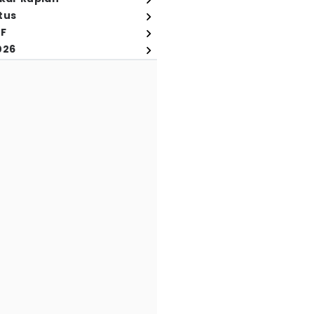
tus
FF
026