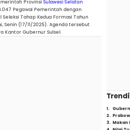
merintah Provinsi
Sulawesi Selatan
4.047 Pegawai Pemerintah dengan
il Seleksi Tahap Kedua Formasi Tahun
i, Senin (17/11/2025). Agenda tersebut
a Kantor Gubernur Sulsel.
Trendi
1
.
Gubern
2
.
Prabow
3
.
Makan B
4
.
Nilai T