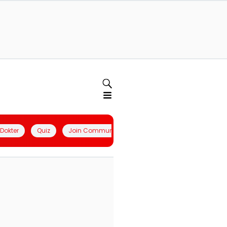
l Dokter
Quiz
Join Community