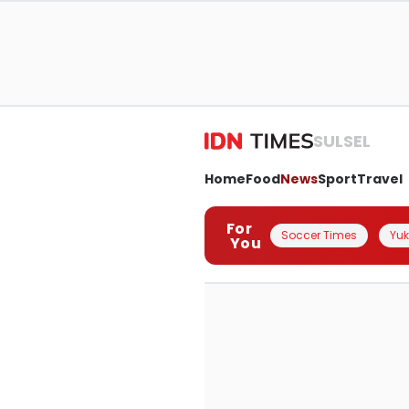
SULSEL
Home
Food
News
Sport
Travel
For
Soccer Times
Yuk 
You