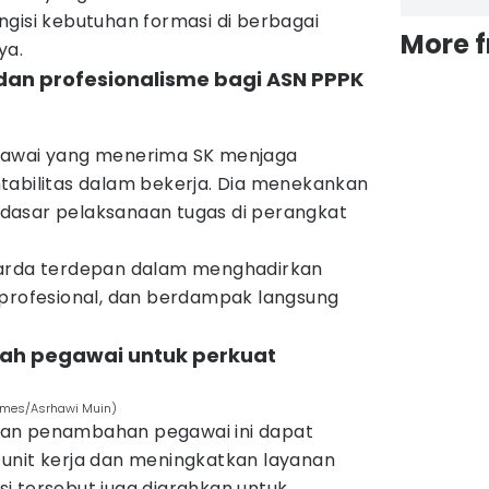
gisi kebutuhan formasi di berbagai
More 
ya.
 dan profesionalisme bagi ASN PPPK
gawai yang menerima SK menjaga
kuntabilitas dalam bekerja. Dia menekankan
ai dasar pelaksanaan tugas di perangkat
arda terdepan dalam menghadirkan
 profesional, dan berdampak langsung
bah pegawai untuk perkuat
Times/Asrhawi Muin)
an penambahan pegawai ini dapat
unit kerja dan meningkatkan layanan
i tersebut juga diarahkan untuk