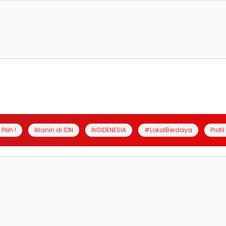
Pilih !
Iklanin di IDN
INSIDENESIA
#LokalBerdaya
Profi