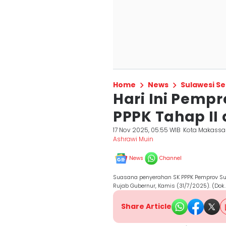
Home
News
Sulawesi Se
Hari Ini Pempr
PPPK Tahap II
17 Nov 2025, 05:55 WIB
Kota Makassa
Ashrawi Muin
News
Channel
Suasana penyerahan SK PPPK Pemprov Suls
Rujab Gubernur, Kamis (31/7/2025). (Dok.
Share Article