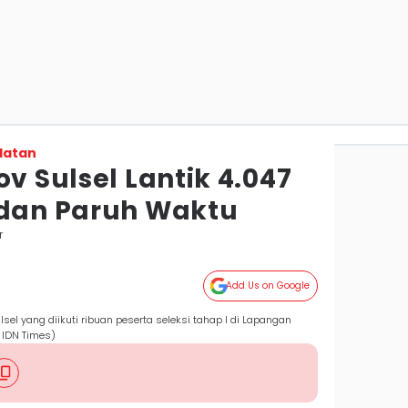
latan
ov Sulsel Lantik 4.047
 dan Paruh Waktu
r
Add Us on Google
el yang diikuti ribuan peserta seleksi tahap I di Lapangan
 IDN Times)