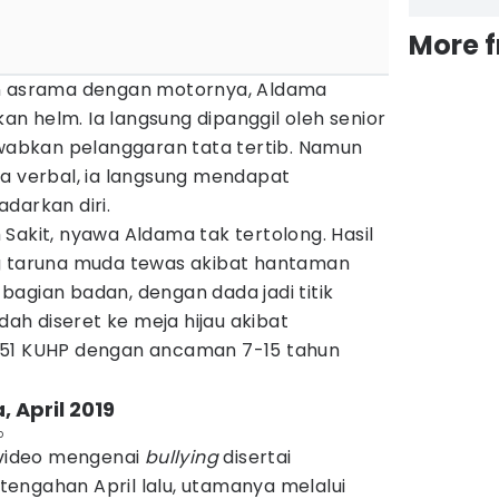
More 
an asrama dengan motornya, Aldama
n helm. Ia langsung dipanggil oleh senior
bkan pelanggaran tata tertib. Namun
ra verbal, ia langsung mendapat
darkan diri.
Sakit, nyawa Aldama tak tertolong. Hasil
ng taruna muda tewas akibat hantaman
agian badan, dengan dada jadi titik
udah diseret ke meja hijau akibat
351 KUHP dengan ancaman 7-15 tahun
, April 2019
b
a video mengenai
bullying
disertai
engahan April lalu, utamanya melalui