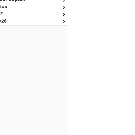
tus
FF
026