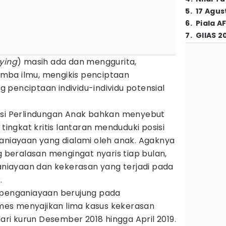
5
.
17 Agus
6
.
Piala A
7
.
GIIAS 2
lying
) masih ada dan menggurita,
mba ilmu, mengikis penciptaan
penciptaan individu-individu potensial
isi Perlindungan Anak bahkan menyebut
tingkat kritis lantaran menduduki posisi
ganiayaan yang dialami oleh anak. Agaknya
eralasan mengingat nyaris tiap bulan,
ganiayaan dan kekerasan yang terjadi pada
.
 penganiayaan berujung pada
Times menyajikan lima kasus kekerasan
dari kurun Desember 2018 hingga April 2019.