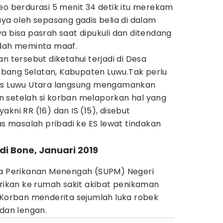
eo berdurasi 5 menit 34 detik itu merekam
aya oleh sepasang gadis belia di dalam
a bisa pasrah saat dipukuli dan ditendang
udah meminta maaf.
n tersebut diketahui terjadi di Desa
bang Selatan, Kabupaten Luwu.Tak perlu
res Luwu Utara langsung mengamankan
 setelah si korban melaporkan hal yang
kni RR (16) dan IS (15), disebut
 masalah pribadi ke ES lewat tindakan
di Bone, Januari 2019
ha Perikanan Menengah (SUPM) Negeri
arikan ke rumah sakit akibat penikaman
 Korban menderita sejumlah luka robek
 dan lengan.