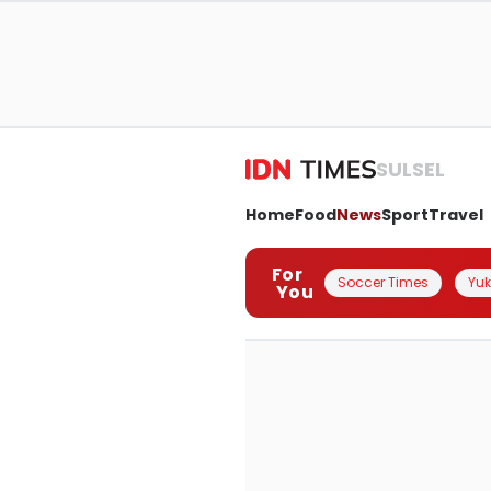
SULSEL
Home
Food
News
Sport
Travel
For
Soccer Times
Yuk 
You