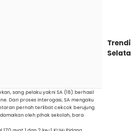
Trend
Selat
an, sang pelaku yakni SA (18) berhasil
ne. Dari proses interogasi, SA mengaku
taran pernah terlibat cekcok berujung
idamaikan oleh pihak sekolah, bara
al 170 ayat 1 dan 2 ke-1 KUH-Pidana