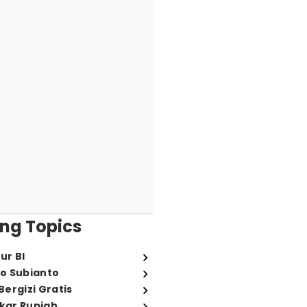
ng Topics
ur BI
o Subianto
ergizi Gratis
ukar Rupiah