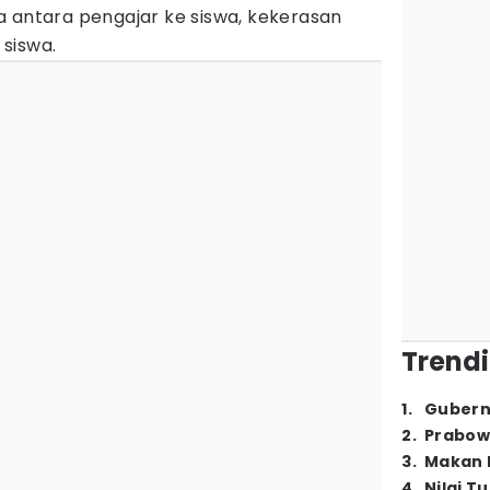
a antara pengajar ke siswa, kekerasan
siswa.
Trendi
1
.
Gubern
2
.
Prabow
3
.
Makan B
4
.
Nilai T