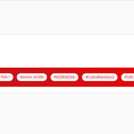
Pilih !
Iklanin di IDN
INSIDENESIA
#LokalBerdaya
Profi