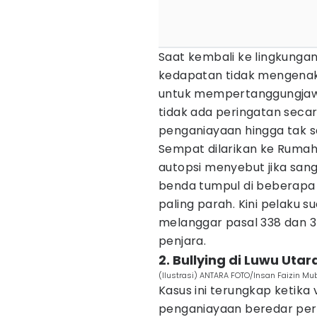
Saat kembali ke lingkung
kedapatan tidak mengenaka
untuk mempertanggungjawa
tidak ada peringatan seca
penganiayaan hingga tak sa
Sempat dilarikan ke Rumah 
autopsi menyebut jika sa
benda tumpul di beberapa b
paling parah. Kini pelaku s
melanggar pasal 338 dan 
penjara.
2. Bullying di Luwu Utara
(Ilustrasi) ANTARA FOTO/Insan Faizin Mu
Kasus ini terungkap ketik
penganiayaan beredar pert