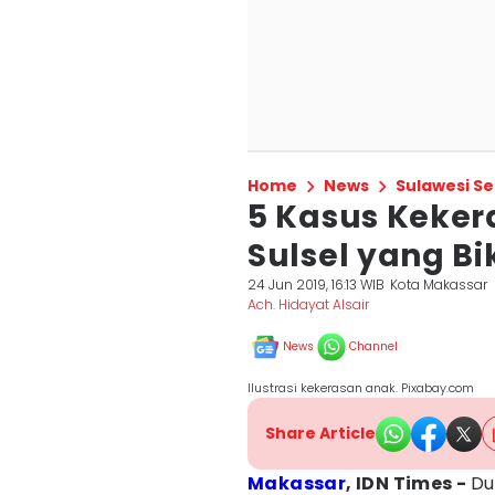
Home
News
Sulawesi Se
5 Kasus Kekera
Sulsel yang Bik
24 Jun 2019, 16:13 WIB
Kota Makassar
Ach. Hidayat Alsair
News
Channel
Ilustrasi kekerasan anak. Pixabay.com
Share Article
Makassar
, IDN Times -
Du