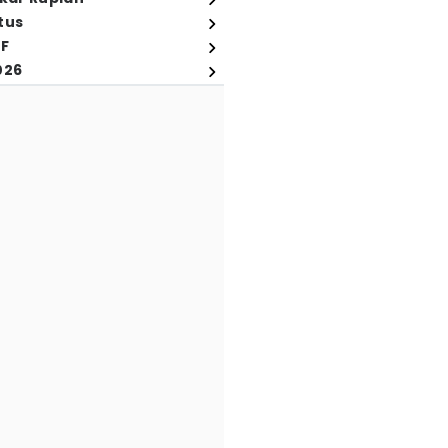
tus
FF
026