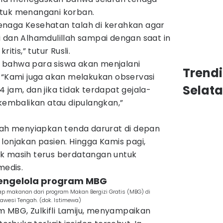
ntuk menangani korban.
naga Kesehatan talah di kerahkan agar
 dan Alhamdulillah sampai dengan saat in
itis,” tutur Rusli.
 bahwa para siswa akan menjalani
Trend
. “Kami juga akan melakukan observasi
Selat
 jam, dan jika tidak terdapat gejala-
 kembalikan atau dipulangkan,”
erah menyiapkan tenda darurat di depan
lonjakan pasien. Hingga Kamis pagi,
k masih terus berdatangan untuk
edis.
engelola program MBG
p makanan dari program Makan Bergizi Gratis (MBG) di
awesi Tengah. (dok. Istimewa)
MBG, Zulkifli Lamiju, menyampaikan