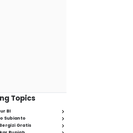
ng Topics
ur BI
o Subianto
ergizi Gratis
ukar Rupiah