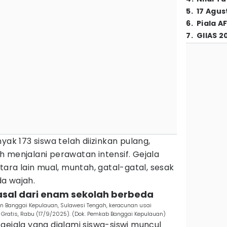
5
.
17 Agus
6
.
Piala A
7
.
GIIAS 2
yak 173 siswa telah diizinkan pulang,
 menjalani perawatan intensif. Gejala
tara lain mual, muntah, gatal-gatal, sesak
a wajah.
asal dari enam sekolah berbeda
en Banggai Kepulauan, Sulawesi Tengah, keracunan usai
ratis, Rabu (17/9/2025). (Dok. Pemkab Banggai Kepulauan)
gejala yang dialami siswa-siswi muncul