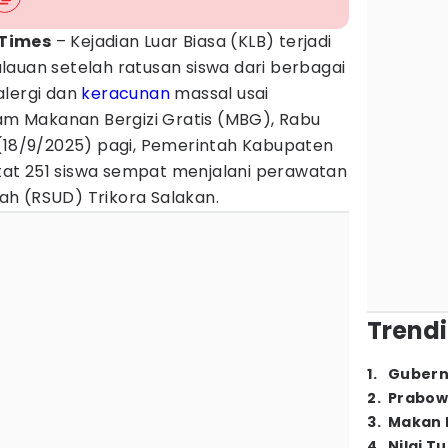
 Times
– Kejadian Luar Biasa (KLB) terjadi
lauan setelah ratusan siswa dari berbagai
alergi dan
keracunan
massal usai
 Makanan Bergizi Gratis (MBG), Rabu
 (18/9/2025) pagi, Pemerintah Kabupaten
at 251 siswa sempat menjalani perawatan
h (RSUD) Trikora Salakan.
Trendi
1
.
Gubern
2
.
Prabow
3
.
Makan B
4
.
Nilai T