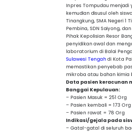
Inpres Tompudau menjadi y
kemudian disusul oleh siswa
Tinangkung, SMA Negeri 1 T
Pembina, SDN Saiyong, dan 
Pihak Kepolisian Resor Ba
penyidikan awal dan meng
laboratorium di Balai Pen
Sulawesi Tengah
di Kota Pa
memastikan penyebab past
mikroba atau bahan kimia
Data pasien keracunan 
Banggai Kepulauan:
– Pasien Masuk = 251 Org
– Pasien kembali = 173 Org
– Pasien rawat = 78 Org
Indikasi/gejala pada si
– Gatal-gatal di seluruh b