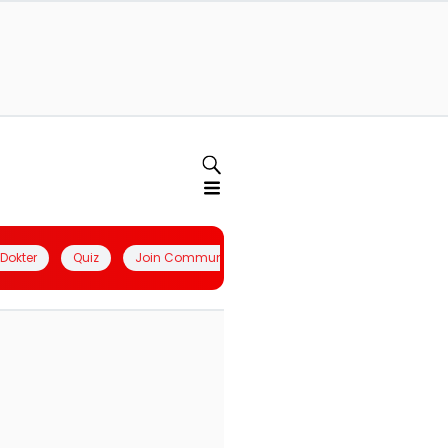
l Dokter
Quiz
Join Community