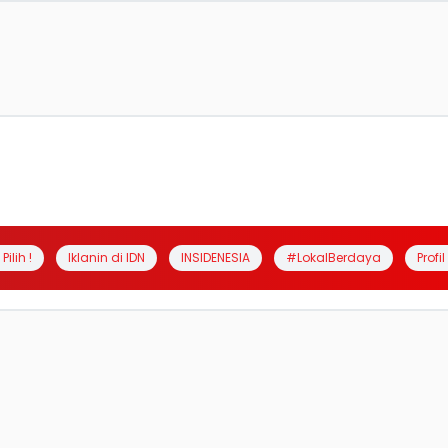
Pilih !
Iklanin di IDN
INSIDENESIA
#LokalBerdaya
Profi