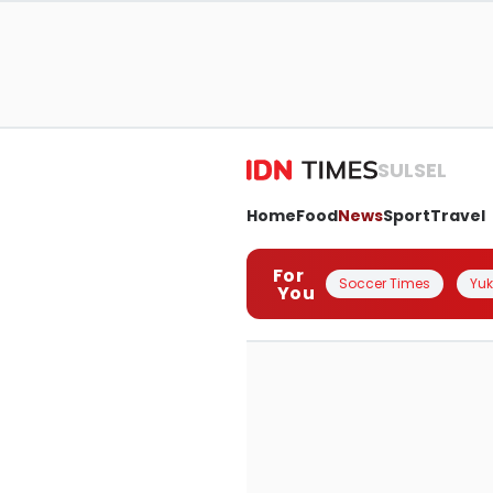
SULSEL
Home
Food
News
Sport
Travel
For
Soccer Times
Yuk 
You