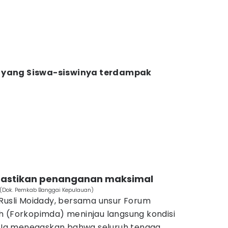
 yang Siswa-siswinya terdampak
 pastikan penanganan maksimal
 (Dok. Pemkab Banggai Kepulauan)
 Rusli Moidady, bersama unsur Forum
h (Forkopimda) meninjau langsung kondisi
a. Ia menegaskan bahwa seluruh tenaga