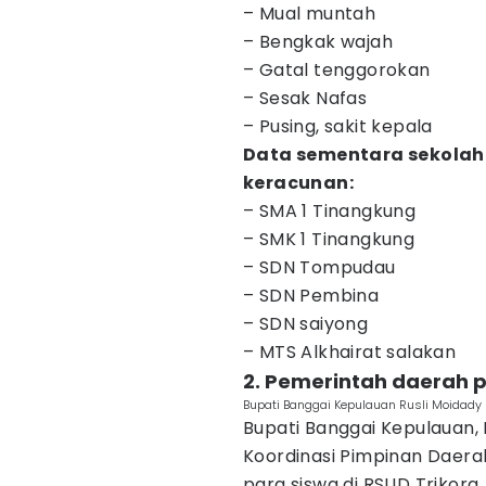
– Mual muntah
– Bengkak wajah
– Gatal tenggorokan
– Sesak Nafas
– Pusing, sakit kepala
Data sementara sekolah
keracunan:
– SMA 1 Tinangkung
– SMK 1 Tinangkung
– SDN Tompudau
– SDN Pembina
– SDN saiyong
– MTS Alkhairat salakan
2. Pemerintah daerah
Bupati Banggai Kepulauan Rusli Moidady
Bupati Banggai Kepulauan,
Koordinasi Pimpinan Daera
para siswa di RSUD Trikor