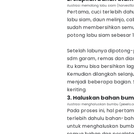
ilustrasi memotong labu siam (harvestto
Pertama, cuci terlebih da
labu siam, daun melinjo, ca
sudah membersihkan semua
potong labu siam sebesar 1/
Setelah labunya dipotong-
sdm garam, remas dan diam
itu kamu bisa bersihkan la
Kemudian dilangkah selan
menjadi beberapa bagian. S
keriting.
3. Haluskan bahan bu
ilustrasi menghaluskan bumbu (pexels.
Pada proses ini, hal perta
terlebih dahulu bahan-bah
untuk menghaluskan bumbu 
semua bahan dan peralatan