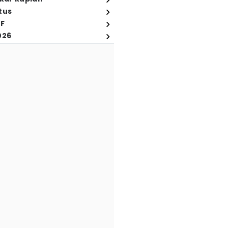
tus
FF
026