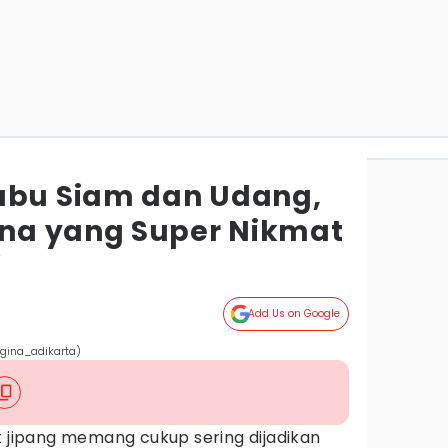
abu Siam dan Udang,
na yang Super Nikmat
r
Add Us on Google
gina_adikarta)
t jipang memang cukup sering dijadikan