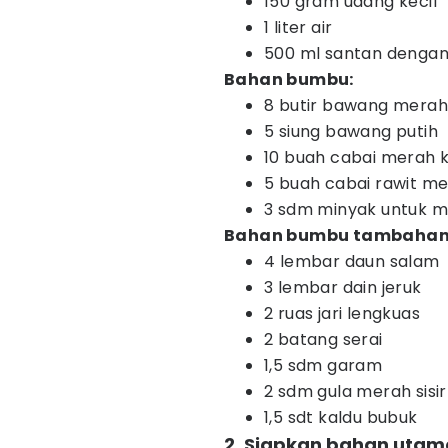
150 gram udang kecil
1 liter air
500 ml santan dengan
Bahan bumbu:
8 butir bawang merah
5 siung bawang putih
10 buah cabai merah k
5 buah cabai rawit m
3 sdm minyak untuk 
Bahan bumbu tambahan
4 lembar daun salam
3 lembar dain jeruk
2 ruas jari lengkuas
2 batang serai
1,5 sdm garam
2 sdm gula merah sisir
1,5 sdt kaldu bubuk
2. Siapkan bahan utam