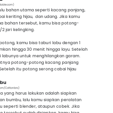
table.com)
hulu bahan utama seperti kacang panjang,
bai keriting hijau, dan udang. Jika kamu
 bahan tersebut, kamu bisa potong-
2 jari kelingking.
potong, kamu bisa taburi labu dengan 1
kan hingga 30 menit hingga layu. Setelah
gi labunya untuk menghilangkan garam.
jutnya potong-potong kacang panjang
etelah itu potong serong cabai hijau
mbu
com/Cottonbro)
ma yang harus lakukan adalah siapkan
an bumbu, lalu kamu siapkan peralatan
seperti blender, ataupun cobek. Jika
 tersebut sudah disiapkan, kamu bisa