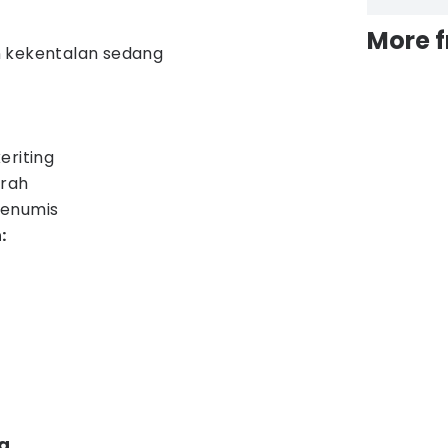
More 
 kekentalan sedang
eriting
erah
menumis
:
a