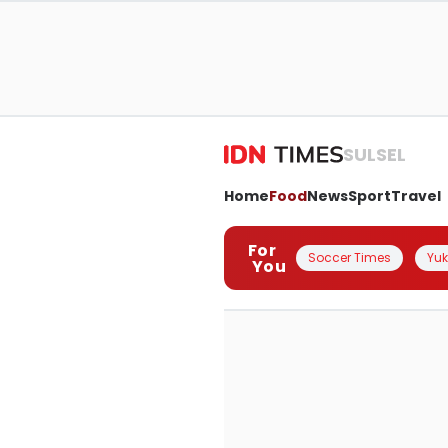
SULSEL
Home
Food
News
Sport
Travel
For
Soccer Times
Yuk 
You