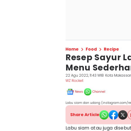
Home
Food
Recipe
Resep Sayur L
Menu Sederha
22 Agu 2022, 11:43 WIB
Kota Makassa
WZ Rocket
News
Channel
Labu siam dan udang (instagram.com/re
Share Article
Labu siam atau juga disebu