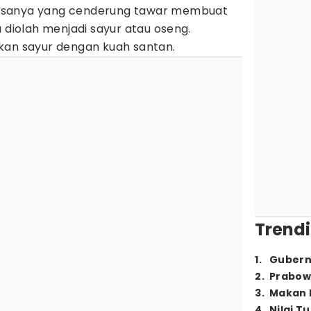
asanya yang cenderung tawar membuat
a diolah menjadi sayur atau oseng.
adikan sayur dengan kuah santan.
Trendi
1
.
Gubern
2
.
Prabow
3
.
Makan B
4
.
Nilai T