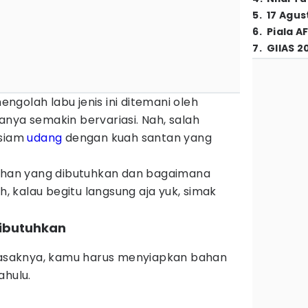
5
.
17 Agus
6
.
Piala A
7
.
GIIAS 2
golah labu jenis ini ditemani oleh
nya semakin bervariasi. Nah, salah
 siam
udang
dengan kuah santan yang
bahan yang dibutuhkan dan bagaimana
 kalau begitu langsung aja yuk, simak
ibutuhkan
saknya, kamu harus menyiapkan bahan
ahulu.