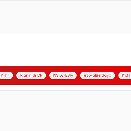
Pilih !
Iklanin di IDN
INSIDENESIA
#LokalBerdaya
Profi