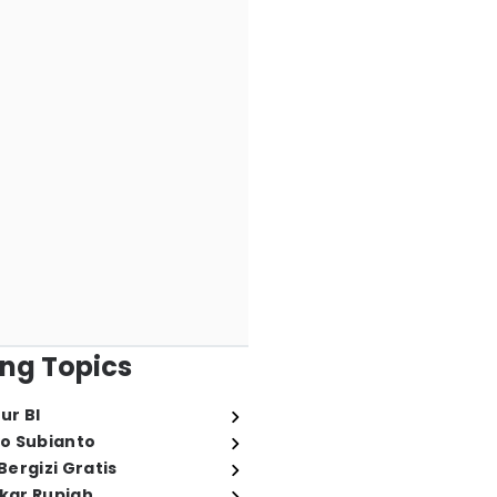
ng Topics
ur BI
o Subianto
ergizi Gratis
ukar Rupiah