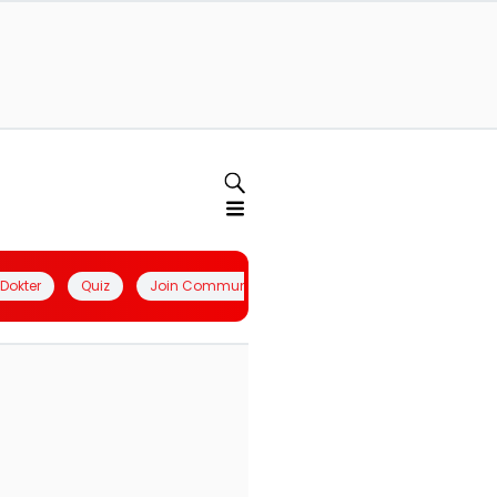
l Dokter
Quiz
Join Community