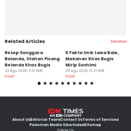
Related Articles
See More
Resep Sanggara
5 Fakta Unik Lawa Bale,
7 
Balanda, Olahan Pisang
Makanan Khas Bugis
S
Belanda Khas Bugis
Mirip Sashimi
T
03 Agu 2026, 11:01 WIB
03 Agu 2026, 10:21 WIB
02
Food
Food
Fo
About Us
Editorial Team
Contact Us
Terms of Services
Pedoman Media Siber
Index
Sitemap
Follow Us