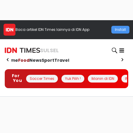
Baca artikel
IDN Times
lainnya di IDN App
Install
SULSEL
Home
Food
News
Sport
Travel
For
Soccer Times
Yuk Pilih !
Iklanin di IDN
INSI
You