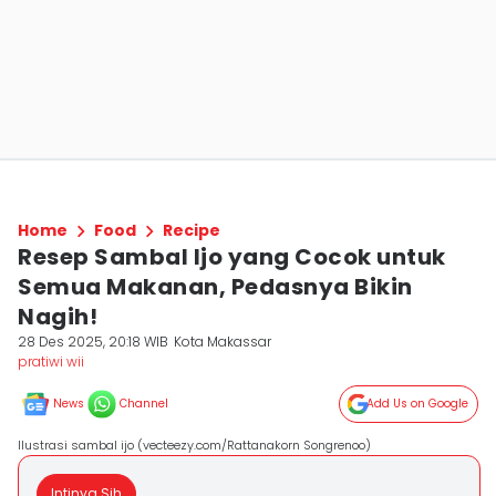
Home
Food
Recipe
Resep Sambal Ijo yang Cocok untuk
Semua Makanan, Pedasnya Bikin
Nagih!
28 Des 2025, 20:18 WIB
Kota Makassar
pratiwi wii
News
Channel
Add Us on Google
Ilustrasi sambal ijo (vecteezy.com/Rattanakorn Songrenoo)
Intinya Sih