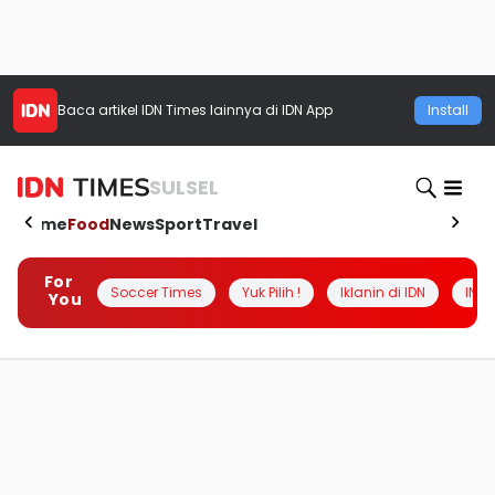
Baca artikel
IDN Times
lainnya di IDN App
Install
SULSEL
Home
Food
News
Sport
Travel
For
Soccer Times
Yuk Pilih !
Iklanin di IDN
INSI
You