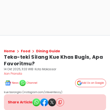
Home
Food
Dining Guide
Teka-teki Silang Kue Khas Bugis, Apa
Favoritmu?
14 Okt 2025, 11:33 WIB
Kota Makassar
Aan Pranata
News
Channel
Add Us on Google
kue barongko (instagram.com/steventessy)
Share Article