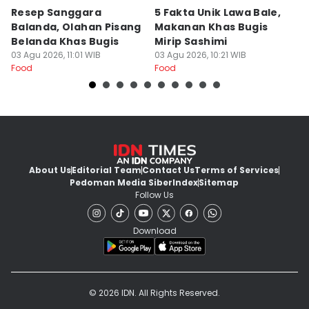
Resep Sanggara
5 Fakta Unik Lawa Bale,
7 
Balanda, Olahan Pisang
Makanan Khas Bugis
S
Belanda Khas Bugis
Mirip Sashimi
T
03 Agu 2026, 11:01 WIB
03 Agu 2026, 10:21 WIB
02
Food
Food
Fo
About Us
Editorial Team
Contact Us
Terms of Services
Pedoman Media Siber
Index
Sitemap
Follow Us
Download
© 2026 IDN. All Rights Reserved.