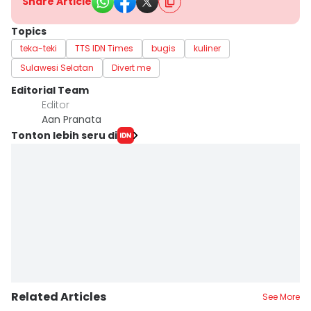
Share Article
Topics
teka-teki
TTS IDN Times
bugis
kuliner
Sulawesi Selatan
Divert me
Editorial Team
Editor
Aan Pranata
Tonton lebih seru di
Related Articles
See More