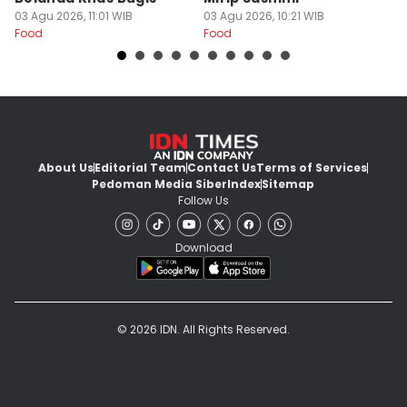
03 Agu 2026, 11:01 WIB
03 Agu 2026, 10:21 WIB
02
Food
Food
Fo
About Us
Editorial Team
Contact Us
Terms of Services
Pedoman Media Siber
Index
Sitemap
Follow Us
Download
© 2026 IDN. All Rights Reserved.