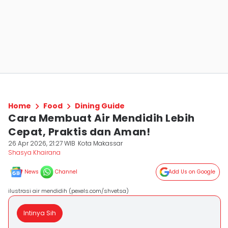
Home
Food
Dining Guide
Cara Membuat Air Mendidih Lebih
Cepat, Praktis dan Aman!
26 Apr 2026, 21:27 WIB
Kota Makassar
Shasya Khairana
News
Channel
Add Us on Google
ilustrasi air mendidih (pexels.com/shvetsa)
Intinya Sih