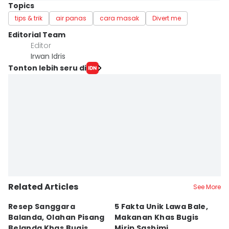
Topics
tips & trik
air panas
cara masak
Divert me
Editorial Team
Editor
Irwan Idris
Tonton lebih seru di
Related Articles
See More
Resep Sanggara
5 Fakta Unik Lawa Bale,
7 
Balanda, Olahan Pisang
Makanan Khas Bugis
S
Belanda Khas Bugis
Mirip Sashimi
T