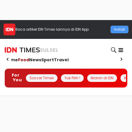
Baca artikel
IDN Times
lainnya di IDN App
Install
SULSEL
Home
Food
News
Sport
Travel
For
Soccer Times
Yuk Pilih !
Iklanin di IDN
INSI
You