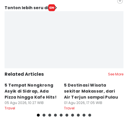
Editor
Tonton lebih seru di
Mayang Ulfah Narimanda
Editor
Aan Pranata
Related Articles
See More
5 Tempat Nongkrong
5 Destinasi Wisata
5
Asyik di Sidrap, Ada
sekitar Makassar, dari
M
Pizza hingga Kafe Hits!
Air Terjun sampai Pulau
J
05 Agu 2026, 10:27 WIB
01 Agu 2026, 17:05 WIB
B
01
Travel
Travel
Tr