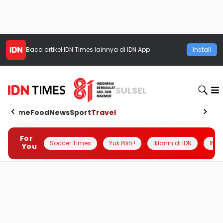
Baca artikel
IDN Times
lainnya di IDN App
Install
SULSEL
Home
Food
News
Sport
Travel
For
Soccer Times
Yuk Pilih !
Iklanin di IDN
INSI
You