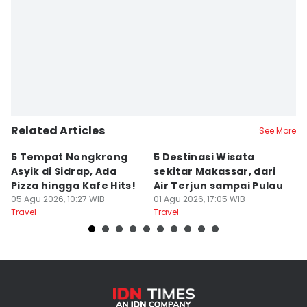
Editor
Ach. Hidayat Alsair
Related Articles
See More
5 Tempat Nongkrong
5 Destinasi Wisata
5
Asyik di Sidrap, Ada
sekitar Makassar, dari
M
Pizza hingga Kafe Hits!
Air Terjun sampai Pulau
J
05 Agu 2026, 10:27 WIB
01 Agu 2026, 17:05 WIB
B
01
Travel
Travel
Tr