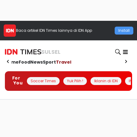
Baca artikel
IDN Times
lainnya di IDN App
Install
SULSEL
Home
Food
News
Sport
Travel
For
Soccer Times
Yuk Pilih !
Iklanin di IDN
INSI
You