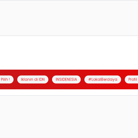
Pilih !
Iklanin di IDN
INSIDENESIA
#LokalBerdaya
Profi