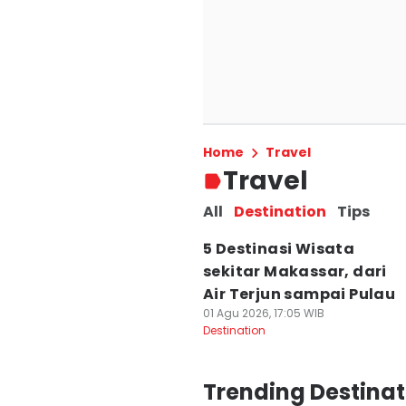
5 Tempat Nongkr
Pizza hingga Kaf
Home
Travel
05 Agu 2026, 10:27 WIB
Travel
Destination
All
Destination
Tips
5 Destinasi Wisata
sekitar Makassar, dari
Air Terjun sampai Pulau
01 Agu 2026, 17:05 WIB
Destination
Trending Destinat