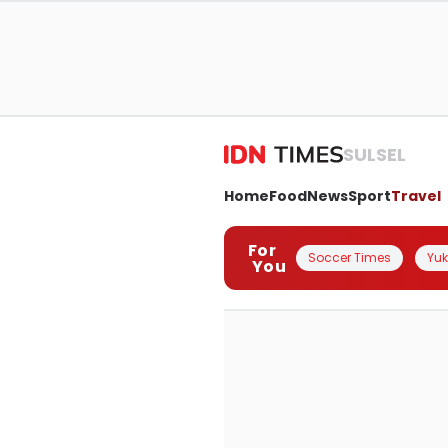
SULSEL
Home
Food
News
Sport
Travel
For
Soccer Times
Yuk 
You