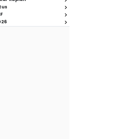
tus
FF
026