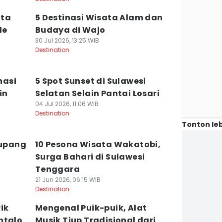
ita
5 Destinasi Wisata Alam dan
le
Budaya di Wajo
30 Jul 2026, 13:25 WIB
Destination
nasi
5 Spot Sunset di Sulawesi
in
Selatan Selain Pantai Losari
04 Jul 2026, 11:06 WIB
Destination
Tonton leb
kupang
10 Pesona Wisata Wakatobi,
Surga Bahari di Sulawesi
Tenggara
21 Jun 2026, 06:15 WIB
Destination
ik
Mengenal Puik-puik, Alat
ntalo
Musik Tiup Tradisional dari