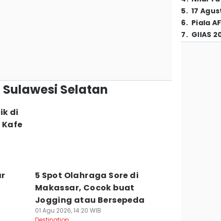
5
.
17 Agus
6
.
Piala A
7
.
GIIAS 2
n Sulawesi Selatan
k di
 Kafe
ar
5 Spot Olahraga Sore di
n
Makassar, Cocok buat
Jogging atau Bersepeda
01 Agu 2026, 14:20 WIB
Destination