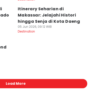
i
Itinerary Seharian di
nado
Makassar: Jelajahi Histori
hingga Senja di Kota Daeng
05 Jun 2026, 09:12 WIB
Destination
end
Load More