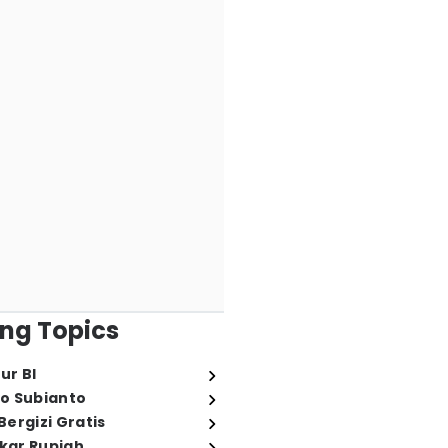
ng Topics
ur BI
o Subianto
ergizi Gratis
ukar Rupiah