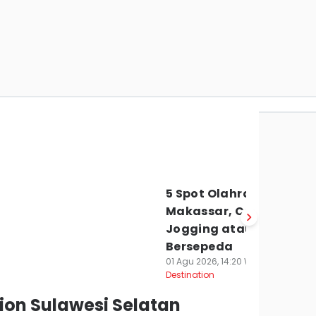
ong Asyik di Sidrap, Ada
e Hits!
5 Spot Olahraga Sore di
Makassar, Cocok buat
Jogging atau
Bersepeda
01 Agu 2026, 14:20 WIB
Destination
ion Sulawesi Selatan