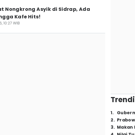
t Nongkrong Asyik di Sidrap, Ada
ingga Kafe Hits!
, 10:27 WIB
Trendi
1
.
Gubern
2
.
Prabow
3
.
Makan B
4
.
Nilai T