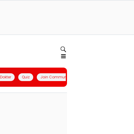
l Dokter
Quiz
Join Community