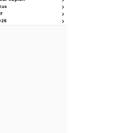
tus
FF
026