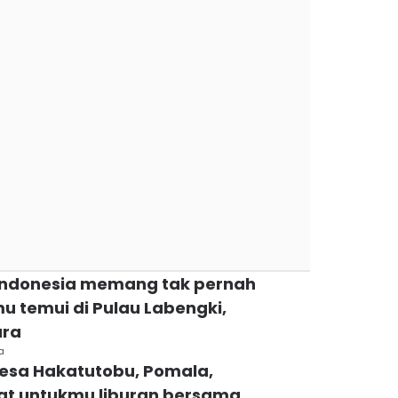
i Indonesia memang tak pernah
mu temui di Pulau Labengki,
ara
a
Desa Hakatutobu, Pomala,
at untukmu liburan bersama