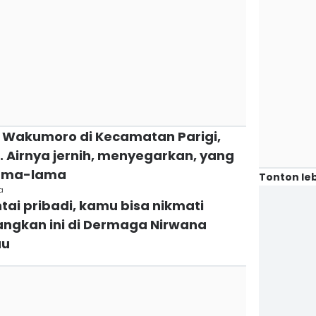
r Wakumoro di Kecamatan Parigi,
 Airnya jernih, menyegarkan, yang
lama-lama
Tonton leb
a
tai pribadi, kamu bisa nikmati
gkan ini di Dermaga Nirwana
au