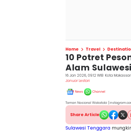
Home
Travel
Destinati
10 Potret Pes
Alam Sulawes
16 Jan 2026, 09:12 WIB
Kota Makassar
Januar Lestari
News
Channel
Taman Nasional Wakatobi (instagram.c
Share Article
Sulawesi Tenggara
mungkin 