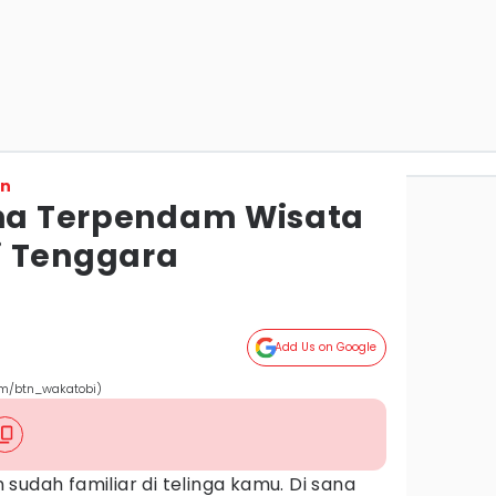
on
ona Terpendam Wisata
i Tenggara
Add Us on Google
om/btn_wakatobi)
sudah familiar di telinga kamu. Di sana