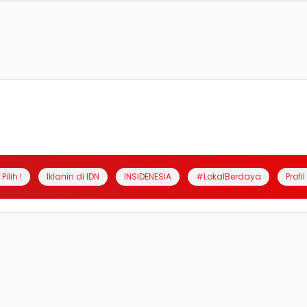
Pilih !
Iklanin di IDN
INSIDENESIA
#LokalBerdaya
Profi