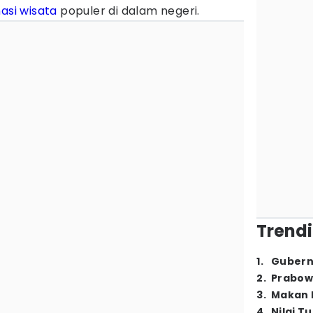
nasi wisata
populer di dalam negeri.
Trendi
1
.
Gubern
2
.
Prabow
3
.
Makan B
4
.
Nilai T