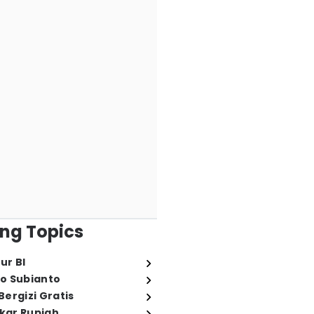
ng Topics
ur BI
o Subianto
ergizi Gratis
ukar Rupiah