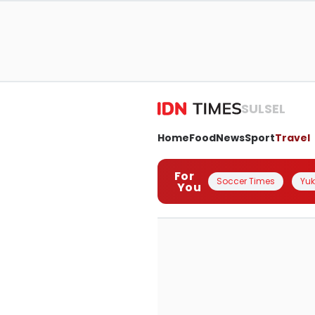
SULSEL
Home
Food
News
Sport
Travel
For
Soccer Times
Yuk 
You