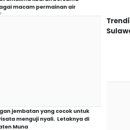
bagai macam permainan air
a
Trendi
Sulawe
engan jembatan yang cocok untuk
sata menguji nyali. Letaknya di
paten Muna