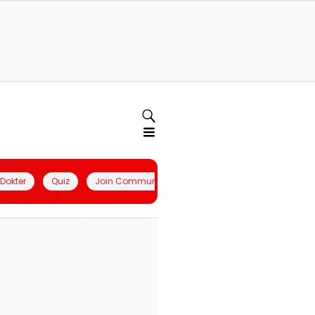
l Dokter
Quiz
Join Community