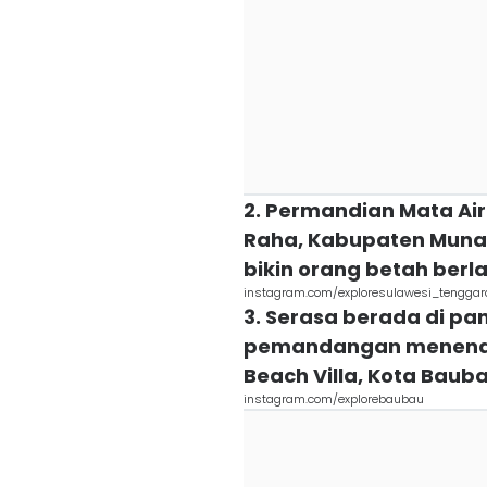
2. Permandian Mata Ai
Raha, Kabupaten Muna.
bikin orang betah ber
instagram.com/exploresulawesi_tenggar
3. Serasa berada di pan
pemandangan menenan
Beach Villa, Kota Baub
instagram.com/explorebaubau