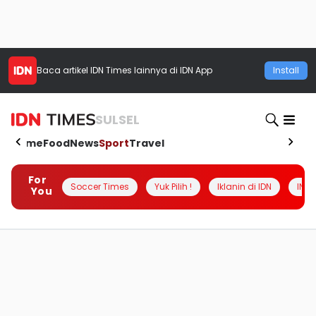
Baca artikel
IDN Times
lainnya di IDN App
Install
SULSEL
Home
Food
News
Sport
Travel
For
Soccer Times
Yuk Pilih !
Iklanin di IDN
INSI
You