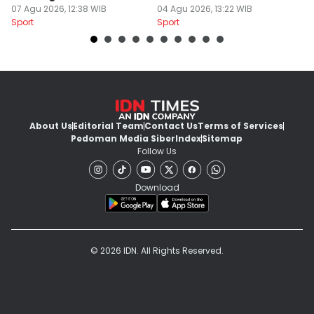
07 Agu 2026, 12:38 WIB
04 Agu 2026, 13:22 WIB
B
03
Sport
Sport
Sp
About Us
Editorial Team
Contact Us
Terms of Services
Pedoman Media Siber
Index
Sitemap
Follow Us
Download
© 2026 IDN. All Rights Reserved.