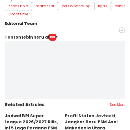
sepak bola
makassar
persib bandung
liga 1
psm ma
Update me
Editorial Team
Editor
Tonton lebih seru di
Ach. Hidayat Alsair
Editor
Aan Pranata
Related Articles
See More
Jadwal BRI Super
Profil Stefan Jevtoski,
W
League 2026/2027 Rilis,
Jangkar Baru PSM Asal
d
Ini 5 Laga Perdana PSM
Makedonia Utara
A