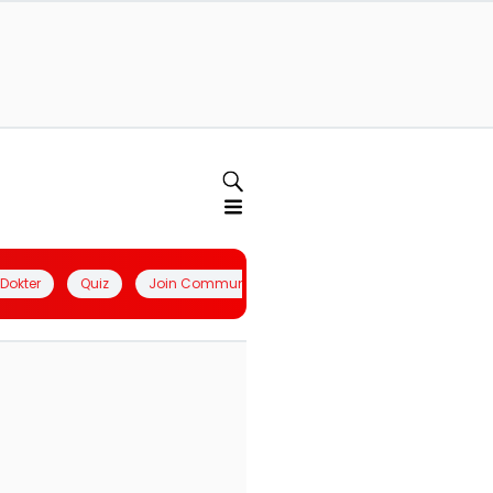
l Dokter
Quiz
Join Community