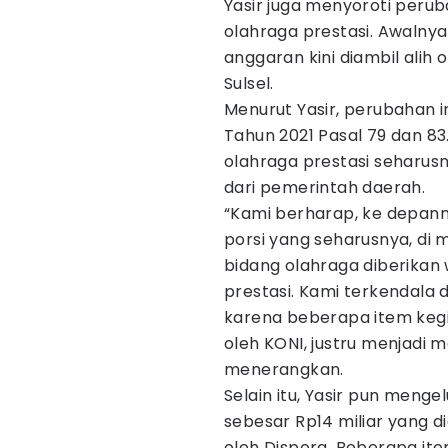
Yasir juga menyoroti peru
olahraga prestasi. Awalnya
anggaran kini diambil alih
Sulsel.
Menurut Yasir, perubahan 
Tahun 2021 Pasal 79 dan 8
olahraga prestasi seharus
dari pemerintah daerah.
“Kami berharap, ke depanny
porsi yang seharusnya, di
bidang olahraga diberika
prestasi. Kami terkendala 
karena beberapa item kegia
oleh KONI, justru menjadi ma
menerangkan.
Selain itu, Yasir pun men
sebesar Rp14 miliar yang d
oleh Dispora. Beberapa ite