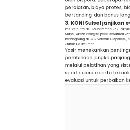
peralatan, biaya protes, b
bertanding, dan bonus lang
3. KONI Sulsel janjikan
Pesilat putra NTT, Muhammad Zaki Zikrul
Sulsel, Akbar Wangsa pada semifinal kat
berlangsung di GOR Veteran Disporasu, M
Zulfan Dalimunthe
Yasir menekankan penting
pembinaan jangka panjang 
melalui pelatihan yang sis
sport science serta tekno
evaluasi untuk perbaikan k