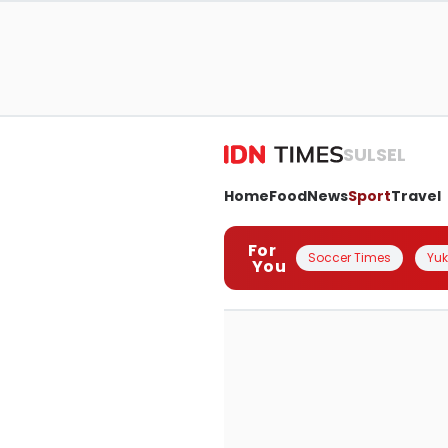
SULSEL
Home
Food
News
Sport
Travel
For
Soccer Times
Yuk 
You