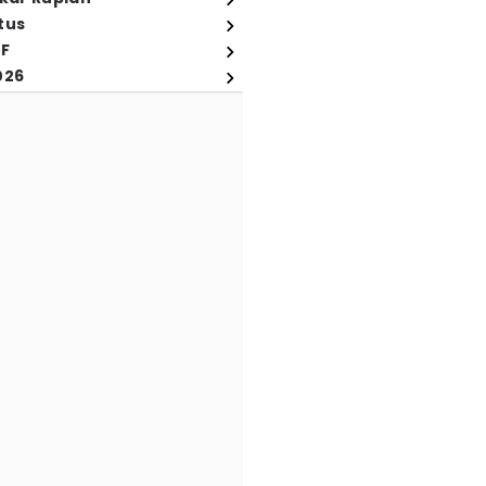
tus
FF
026