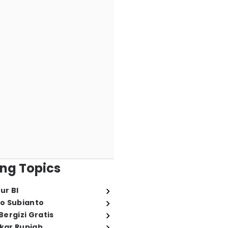
ng Topics
ur BI
o Subianto
ergizi Gratis
ukar Rupiah