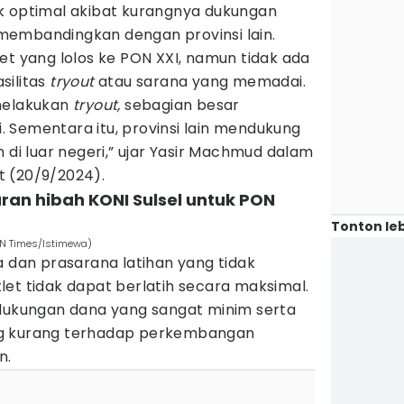
k optimal akibat kurangnya dukungan
membandingkan dengan provinsi lain.
et yang lolos ke PON XXI, namun tidak ada
silitas
tryout
atau sarana yang memadai.
 melakukan
tryout,
sebagian besar
 Sementara itu, provinsi lain mendukung
 di luar negeri,” ujar Yasir Machmud dalam
 (20/9/2024).
aran hibah KONI Sulsel untuk PON
Tonton leb
DN Times/Istimewa)
a dan prasarana latihan yang tidak
et tidak dapat berlatih secara maksimal.
 dukungan dana yang sangat minim serta
ng kurang terhadap perkembangan
n.