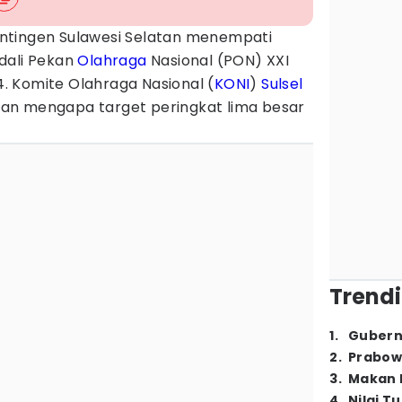
ntingen Sulawesi Selatan menempati
dali Pekan
Olahraga
Nasional (PON) XXI
 Komite Olahraga Nasional (
KONI
)
Sulsel
an mengapa target peringkat lima besar
Trendi
1
.
Gubern
2
.
Prabow
3
.
Makan B
4
.
Nilai T