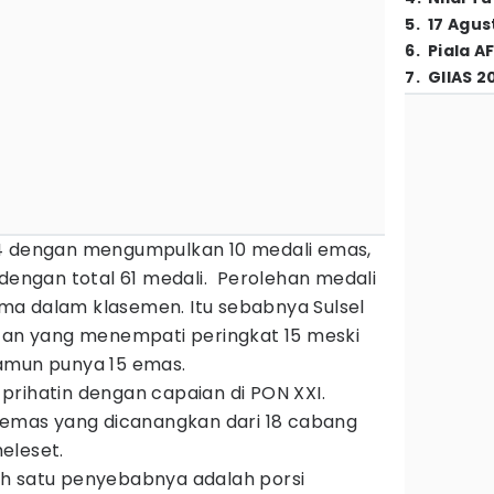
5
.
17 Agus
6
.
Piala A
7
.
GIIAS 2
24 dengan mengumpulkan 10 medali emas,
 dengan total 61 medali. Perolehan medali
a dalam klasemen. Itu sebabnya Sulsel
atan yang menempati peringkat 15 meski
amun punya 15 emas.
prihatin dengan capaian di PON XXI.
i emas yang dicanangkan dari 18 cabang
eleset.
h satu penyebabnya adalah porsi