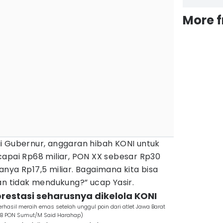
More 
i Gubernur, anggaran hibah KONI untuk
capai Rp68 miliar, PON XX sebesar Rp30
 hanya Rp17,5 miliar. Bagaimana kita bisa
an tidak mendukung?” ucap Yasir.
restasi seharusnya dikelola KONI
 berhasil meraih emas setelah unggul poin dari atlet Jawa Barat
 (PB PON Sumut/M Said Harahap)