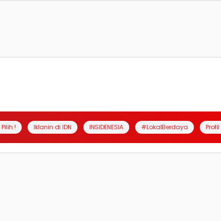
Pilih !
Iklanin di IDN
INSIDENESIA
#LokalBerdaya
Profi