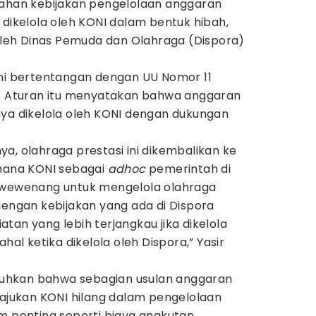
bahan kebijakan pengelolaan anggaran
 dikelola oleh KONI dalam bentuk hibah,
 oleh Dinas Pemuda dan Olahraga (Dispora)
ini bertentangan dengan UU Nomor 11
3. Aturan itu menyatakan bahwa anggaran
nya dikelola oleh KONI dengan dukungan
a, olahraga prestasi ini dikembalikan ke
 mana KONI sebagai
adhoc
pemerintah di
n wewenang untuk mengelola olahraga
dengan kebijakan yang ada di Dispora
tan yang lebih terjangkau jika dikelola
hal ketika dikelola oleh Dispora,” Yasir
geluhkan bahwa sebagian usulan anggaran
iajukan KONI hilang dalam pengelolaan
m penting seperti biaya angkutan