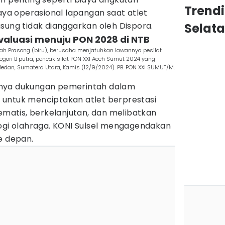
Trendi
iaya operasional lapangan saat atlet
sung tidak dianggarkan oleh Dispora.
Selat
 evaluasi menuju PON 2028 di NTB
lah Prasong (biru), berusaha menjatuhkan lawannya pesilat
egori B putra, pencak silat PON XXI Aceh Sumut 2024 yang
edan, Sumatera Utara, Kamis (12/9/2024). PB. PON XXI SUMUT/M.
nya dukungan pemerintah dalam
untuk menciptakan atlet berprestasi
tematis, berkelanjutan, dan melibatkan
logi olahraga. KONI Sulsel mengagendakan
e depan.