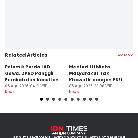
Related Articles
See More
Polemik Perda LAD
Menteri LH Minta
H
Gowa, DPRD Panggil
Masyarakat Tak
M
Pemkab dan Kesultanan
Khawatir dengan PSEL
To
Gowa
06 Agu 2026, 04:21 WIB
Modern
05 Agu 2026, 23:06 WIB
05
News
News
Ne
About Us
Editorial Team
Contact Us
Terms of Services