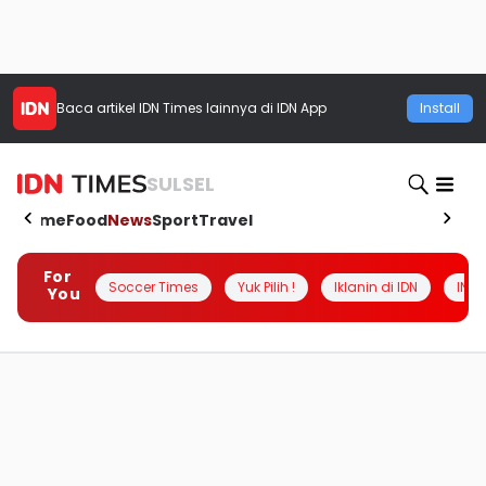
Baca artikel
IDN Times
lainnya di IDN App
Install
SULSEL
Home
Food
News
Sport
Travel
For
Soccer Times
Yuk Pilih !
Iklanin di IDN
INSI
You