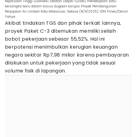
Kejaksaan Tinggi Sulawesi Selatan (Kejati Sulsel) menetapkan satu
tersangka baru dalam kasus dugaan korupsi Proyek Pembangunan
Perpipaan Air Limbah Kota Makassar, Selasa (8/4/2025). IDN Times/Darsil
Yahya
Akibat tindakan TGS dan pihak terkait lainnya,
proyek Paket C-3 ditemukan memiliki selisih
bobot pekerjaan sebesar 55,52%. Hal ini
berpotensi menimbulkan kerugian keuangan
negara sekitar Rp7,98 miliar karena pembayaran
dilakukan untuk pekerjaan yang tidak sesuai
volume fisik di lapangan.