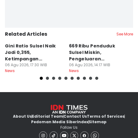
Related Articles
See More
Gini Ratio Sulsel Naik
669 Ribu Penduduk
B
Jadi 0,355,
Sulsel Miskin,
T
Ketimpangan
Pengeluaran
D
Perdesaan Meningkat
06 Agu 2026, 17:30 WIB
Terbesarnya Rokok
06 Agu 2026, 14:17 WIB
P
06
News
News
Ne
About Us
Editorial Team
Contact Us
Terms of Services
Pedoman Media Siber
Index
Sitemap
Follow Us