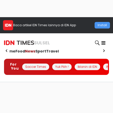
Baca artikel
IDN Times
lainnya di IDN App
Install
SULSEL
Home
Food
News
Sport
Travel
For
Soccer Times
Yuk Pilih !
Iklanin di IDN
INSI
You