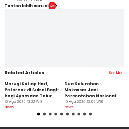
Tonton lebih seru di
Related Articles
See More
Merugi Setiap Hari,
Dua Kelurahan
G
Peternak di Sulsel Bagi-
Makassar Jadi
M
bagi Ayam dan Telur
Percontohan Nasional
Ti
Gratis
10 Agu 2026, 13:22 WIB
Sadar HAM
10 Agu 2026, 13:06 WIB
10
News
News
Ne