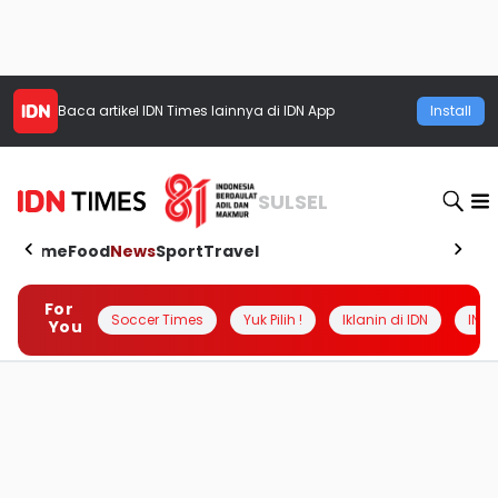
Baca artikel
IDN Times
lainnya di IDN App
Install
SULSEL
Home
Food
News
Sport
Travel
For
Soccer Times
Yuk Pilih !
Iklanin di IDN
INSI
You