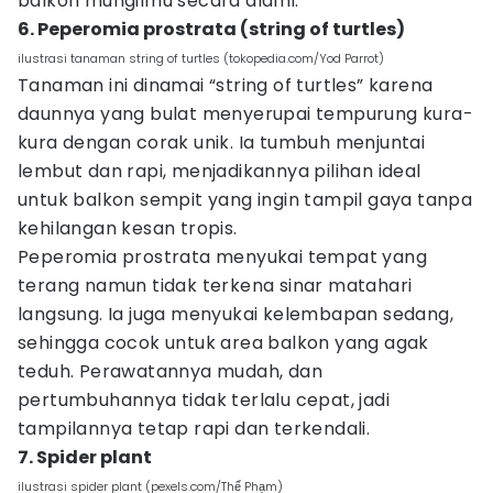
balkon mungilmu secara alami.
6. Peperomia prostrata (string of turtles)
ilustrasi tanaman string of turtles (tokopedia.com/Yod Parrot)
Tanaman ini dinamai “string of turtles” karena
daunnya yang bulat menyerupai tempurung kura-
kura dengan corak unik. Ia tumbuh menjuntai
lembut dan rapi, menjadikannya pilihan ideal
untuk balkon sempit yang ingin tampil gaya tanpa
kehilangan kesan tropis.
Peperomia prostrata menyukai tempat yang
terang namun tidak terkena sinar matahari
langsung. Ia juga menyukai kelembapan sedang,
sehingga cocok untuk area balkon yang agak
teduh. Perawatannya mudah, dan
pertumbuhannya tidak terlalu cepat, jadi
tampilannya tetap rapi dan terkendali.
7. Spider plant
ilustrasi spider plant (pexels.com/Thể Phạm)