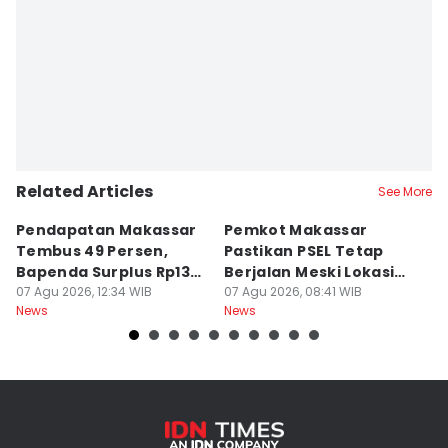
Related Articles
See More
Pendapatan Makassar
Pemkot Makassar
W
Tembus 49 Persen,
Pastikan PSEL Tetap
Z
Bapenda Surplus Rp130
Berjalan Meski Lokasi
L
Miliar
07 Agu 2026, 12:34 WIB
Belum Final
07 Agu 2026, 08:41 WIB
07
News
News
Ne