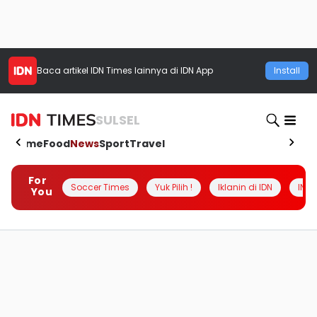
Baca artikel
IDN Times
lainnya di IDN App
Install
SULSEL
Home
Food
News
Sport
Travel
For
Soccer Times
Yuk Pilih !
Iklanin di IDN
INSI
You