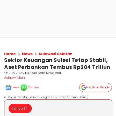
Home
News
Sulawesi Selatan
Sektor Keuangan Sulsel Tetap Stabil,
Aset Perbankan Tembus Rp204 Triliun
25 Jun 2025, 11:37 WIB
Kota Makassar
Ashrawi Muin
News
Channel
Add Us on Google
ilustrasi investasi dan keuangan (IDN Times/Sukma Shakti)
Intinya Sih