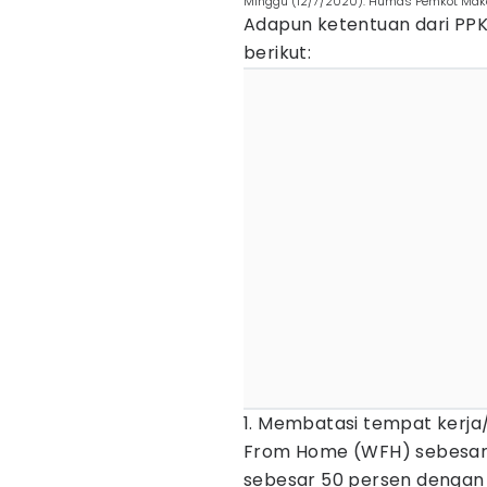
Minggu (12/7/2020). Humas Pemkot Mak
Adapun ketentuan dari PPK
berikut:
1. Membatasi tempat kerj
From Home (WFH) sebesar 
sebesar 50 persen dengan