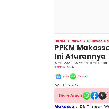
Home
News
Sulawesi Se
PPKM Makassar
Ini Aturannya
10 Mar 2021, 10:07 WIB
Kota Makassar
Ashrawi Muin
News
Channel
Default Image IDN
Share Article
Makassar
, IDN Times
- Wa