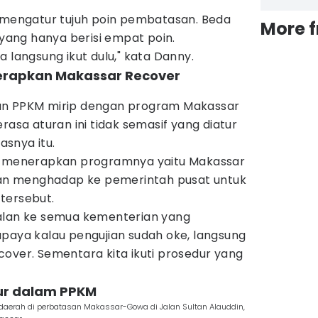
t mengatur tujuh poin pembatasan. Beda
More 
ang hanya berisi empat poin.
 langsung ikut dulu," kata Danny.
terapkan Makassar Recover
an PPKM mirip dengan program Makassar
rasa aturan ini tidak semasif yang diatur
asnya itu.
ra menerapkan programnya yaitu Makassar
akan menghadap ke pemerintah pusat untuk
tersebut.
alan ke semua kementerian yang
upaya kalau pengujian sudah oke, langsung
over. Sementara kita ikuti prosedur yang
tur dalam PPKM
daerah di perbatasan Makassar-Gowa di Jalan Sultan Alauddin,