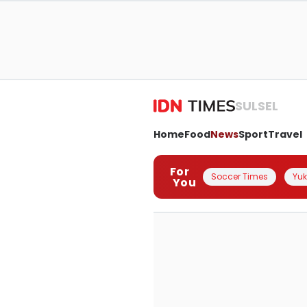
SULSEL
Home
Food
News
Sport
Travel
For
Soccer Times
Yuk 
You