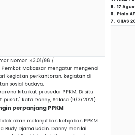
5
.
17 Agus
6
.
Piala A
7
.
GIIAS 2
or Nomor :43.01/98 /
21, Pemkot Makassar mengatur mengenai
i kegiatan perkantoran, kegiatan di
an sosial budaya.
arena kita ikut prosedur PPKM. Di situ
at pusat," kata Danny, Selasa (9/3/2021).
ingin perpanjang PPKM
idak akan melanjutkan kebijakan PPKM
ta Rudy Djamaluddin. Danny menilai