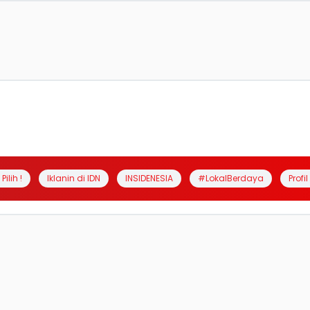
Pilih !
Iklanin di IDN
INSIDENESIA
#LokalBerdaya
Profi