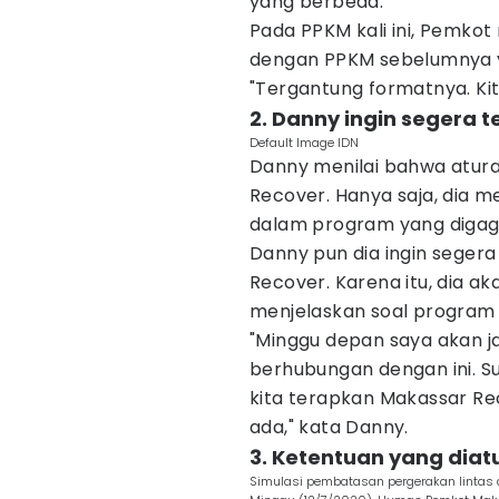
yang berbeda.
Pada PPKM kali ini, Pemko
dengan PPKM sebelumnya y
"Tergantung formatnya. Kita
2. Danny ingin segera 
Default Image IDN
Danny menilai bahwa atur
Recover. Hanya saja, dia me
dalam program yang digag
Danny pun dia ingin sege
Recover. Karena itu, dia 
menjelaskan soal program 
"Minggu depan saya akan j
berhubungan dengan ini. S
kita terapkan Makassar Rec
ada," kata Danny.
3. Ketentuan yang dia
Simulasi pembatasan pergerakan lintas 