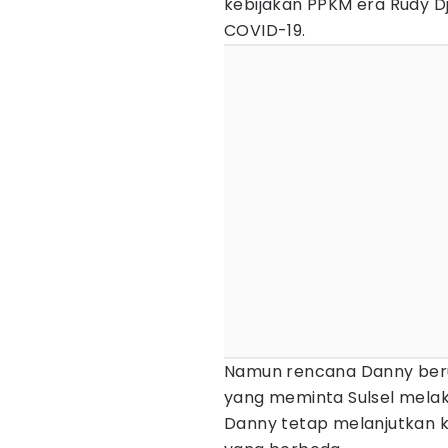
kebijakan PPKM era Rudy D
COVID-19.
Namun rencana Danny beru
yang meminta Sulsel mela
Danny tetap melanjutkan k