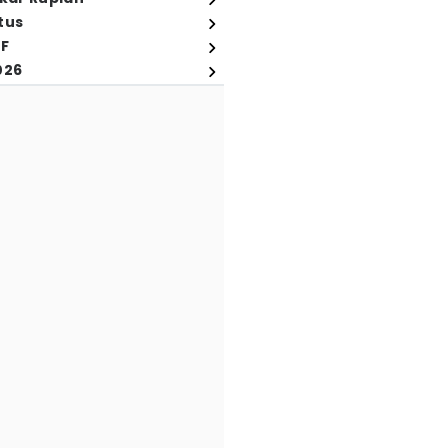
tus
FF
026