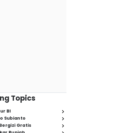
ng Topics
ur BI
o Subianto
ergizi Gratis
ukar Rupiah