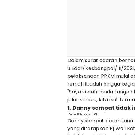
Dalam surat edaran bernom
S.Edar/Kesbangpol/III/20
pelaksanaan PPKM mulai dar
rumah ibadah hingga kegiat
"Saya sudah tanda tangan k
jelas semua, kita ikut form
1. Danny sempat tidak 
Default Image IDN
Danny sempat berencana t
yang diterapkan Pj Wali Ko