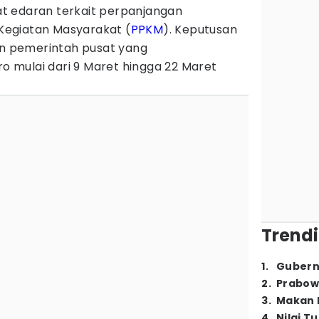
t edaran terkait perpanjangan
egiatan Masyarakat (
PPKM
). Keputusan
kan pemerintah pusat yang
mulai dari 9 Maret hingga 22 Maret
Trendi
1
.
Gubern
2
.
Prabow
3
.
Makan B
4
.
Nilai T