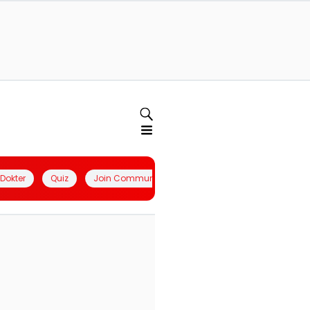
l Dokter
Quiz
Join Community