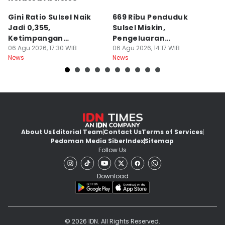
Gini Ratio Sulsel Naik
669 Ribu Penduduk
B
Jadi 0,355,
Sulsel Miskin,
T
Ketimpangan
Pengeluaran
D
Perdesaan Meningkat
06 Agu 2026, 17:30 WIB
Terbesarnya Rokok
06 Agu 2026, 14:17 WIB
P
06
News
News
Ne
About Us
Editorial Team
Contact Us
Terms of Services
Pedoman Media Siber
Index
Sitemap
Follow Us
Download
© 2026 IDN. All Rights Reserved.