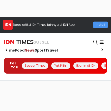
Baca artikel
IDN Times
lainnya di IDN App
Install
SULSEL
Home
Food
News
Sport
Travel
For
Soccer Times
Yuk Pilih !
Iklanin di IDN
INSI
You