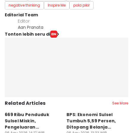
negative thinking
Inspire Me
pola pikir
Editorial Team
Editor
Aan Pranata
Tonton lebih seru di
Related Articles
See More
669 Ribu Penduduk
BPS: Ekonomi Sulsel
B
Sulsel Miskin,
Tumbuh 5,59 Persen,
P
Pengeluaran
Ditopang Belanja
M
06 Agu 2026, 14:17 WIB
06 Agu 2026, 13:33 WIB
06