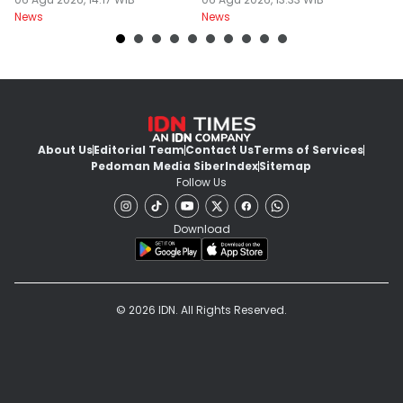
Terbesarnya Rokok
Pemerintah
B
News
News
Ne
About Us
Editorial Team
Contact Us
Terms of Services
Pedoman Media Siber
Index
Sitemap
Follow Us
Download
© 2026 IDN. All Rights Reserved.