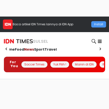
Baca artikel
IDN Times
lainnya di IDN App
Install
SULSEL
Home
Food
News
Sport
Travel
For
Soccer Times
Yuk Pilih !
Iklanin di IDN
INSI
You