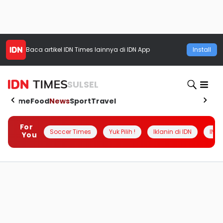
Baca artikel
IDN Times
lainnya di IDN App
Install
SULSEL
Home
Food
News
Sport
Travel
For
Soccer Times
Yuk Pilih !
Iklanin di IDN
INSI
You