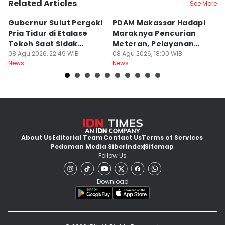
Related Articles
See More
Gubernur Sulut Pergoki
PDAM Makassar Hadapi
P
Pria Tidur di Etalase
Maraknya Pencurian
M
Tokoh Saat Sidak
Meteran, Pelayanan
A
Gedung
08 Agu 2026, 22:49 WIB
Ikut Terdampak
08 Agu 2026, 18:00 WIB
K
08
News
News
Ne
About Us
Editorial Team
Contact Us
Terms of Services
Pedoman Media Siber
Index
Sitemap
Follow Us
Download