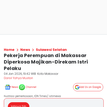
Home
News
Sulawesi Selatan
Pekerja Perempuan di Makassar
Diperkosa Majikan-Direkam Istri
Pelaku
04 Jan 2026, 19:42 WIB
Kota Makassar
Darsil Yahya Mustari
News
Channel
Add Us on Google
Ilustrasi pemerkosaan, IDN Times/ istimewa
Intinya Sih