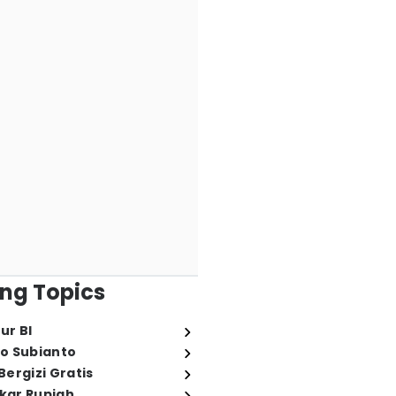
ng Topics
ur BI
o Subianto
ergizi Gratis
ukar Rupiah