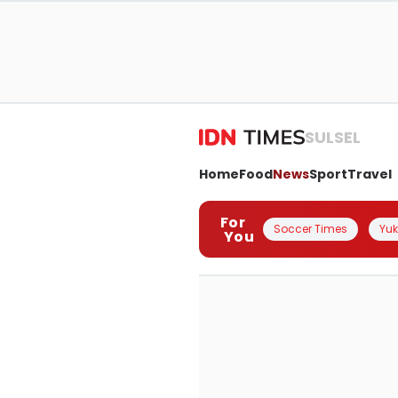
SULSEL
Home
Food
News
Sport
Travel
For
Soccer Times
Yuk 
You