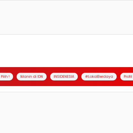
Pilih !
Iklanin di IDN
INSIDENESIA
#LokalBerdaya
Profi