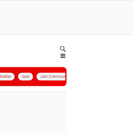
l Dokter
Quiz
Join Community