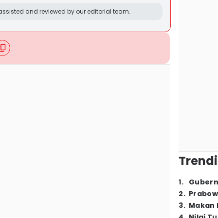
ssisted and reviewed by our editorial team.
Trendi
1
.
Gubern
2
.
Prabow
3
.
Makan B
4
.
Nilai T