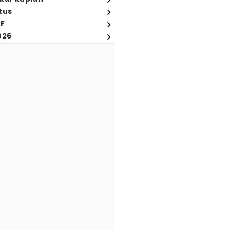
tus
FF
026