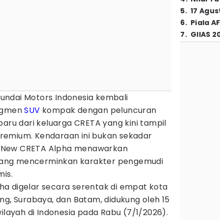
5
.
17 Agus
6
.
Piala A
7
.
GIIAS 2
undai Motors Indonesia kembali
segmen
SUV
kompak dengan peluncuran
baru dari keluarga CRETA yang kini tampil
n premium. Kendaraan ini bukan sekadar
 New CRETA Alpha menawarkan
ang mencerminkan karakter pengemudi
mis.
a digelar secara serentak di empat kota
ng, Surabaya, dan Batam, didukung oleh 15
wilayah di Indonesia pada Rabu (7/1/2026).