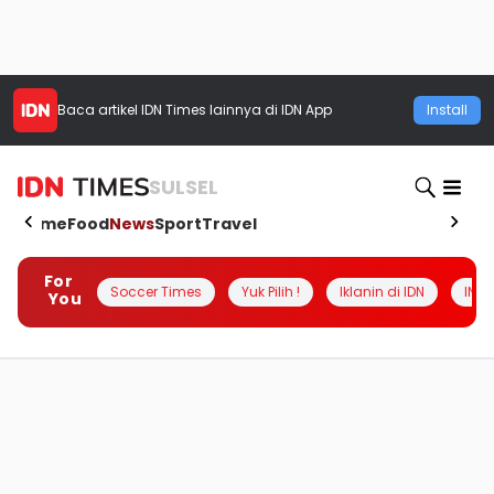
Baca artikel
IDN Times
lainnya di IDN App
Install
SULSEL
Home
Food
News
Sport
Travel
For
Soccer Times
Yuk Pilih !
Iklanin di IDN
INSI
You