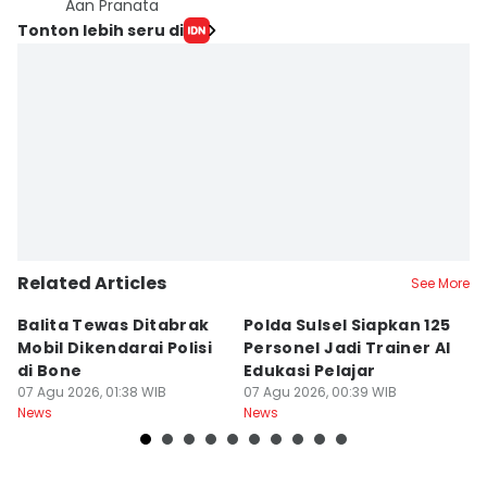
Aan Pranata
Tonton lebih seru di
Related Articles
See More
Balita Tewas Ditabrak
Polda Sulsel Siapkan 125
G
Mobil Dikendarai Polisi
Personel Jadi Trainer AI
M
di Bone
Edukasi Pelajar
H
07 Agu 2026, 01:38 WIB
07 Agu 2026, 00:39 WIB
T
06
News
News
Ne