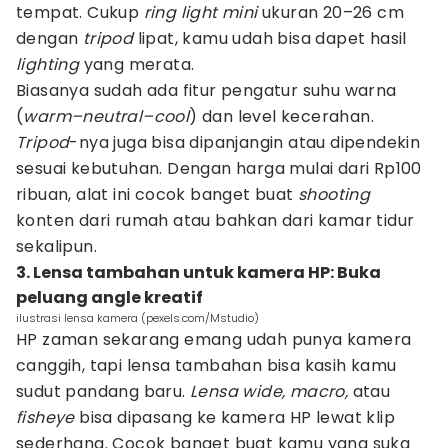
tempat. Cukup
ring light mini
ukuran 20–26 cm
dengan
tripod
lipat, kamu udah bisa dapet hasil
lighting
yang merata.
Biasanya sudah ada fitur pengatur suhu warna
(
warm–neutral–cool
) dan level kecerahan.
Tripod
-nya juga bisa dipanjangin atau dipendekin
sesuai kebutuhan. Dengan harga mulai dari Rp100
ribuan, alat ini cocok banget buat
shooting
konten dari rumah atau bahkan dari kamar tidur
sekalipun.
3. Lensa tambahan untuk kamera HP: Buka
peluang angle kreatif
ilustrasi lensa kamera (pexels.com/Mstudio)
HP zaman sekarang emang udah punya kamera
canggih, tapi lensa tambahan bisa kasih kamu
sudut pandang baru.
Lensa wide, macro,
atau
fisheye
bisa dipasang ke kamera HP lewat klip
sederhana. Cocok banget buat kamu yang suka