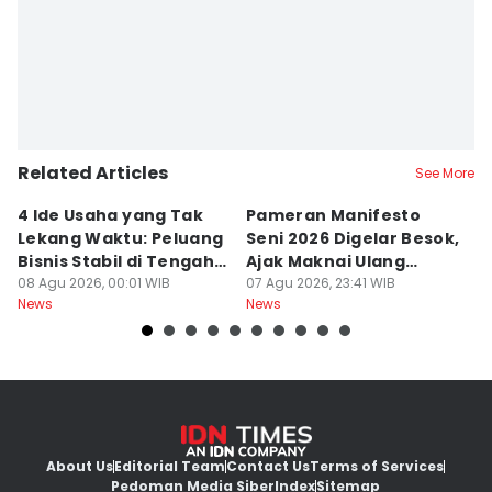
Related Articles
See More
4 Ide Usaha yang Tak
Pameran Manifesto
S
Lekang Waktu: Peluang
Seni 2026 Digelar Besok,
I
Bisnis Stabil di Tengah
Ajak Maknai Ulang
d
Perubahan
08 Agu 2026, 00:01 WIB
Maritim
07 Agu 2026, 23:41 WIB
07
News
News
Ne
About Us
Editorial Team
Contact Us
Terms of Services
Pedoman Media Siber
Index
Sitemap