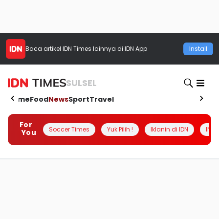
Baca artikel
IDN Times
lainnya di IDN App
Install
SULSEL
Home
Food
News
Sport
Travel
For
Soccer Times
Yuk Pilih !
Iklanin di IDN
INSI
You